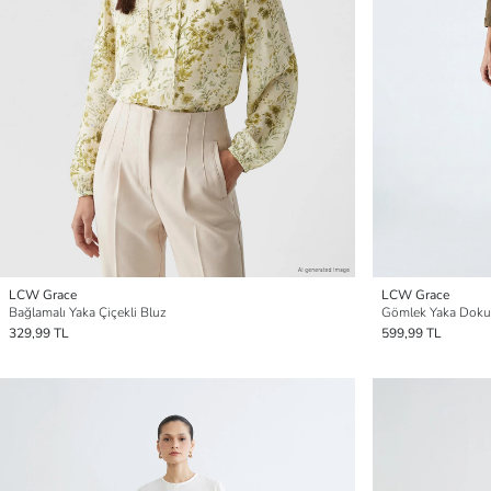
LCW Grace
LCW Grace
Bağlamalı Yaka Çiçekli Bluz
Gömlek Yaka Dokul
329,99 TL
599,99 TL