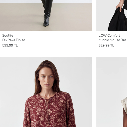
Soulife
LCW Comfort
Dik Yaka Elbise
Minnie Mouse Bask
599,99 TL
329,99 TL