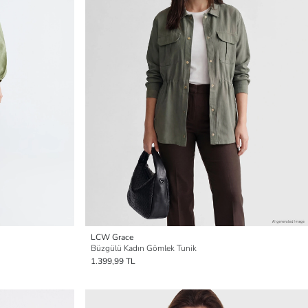
LCW Grace
Büzgülü Kadın Gömlek Tunik
1.399,99 TL