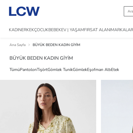
KADIN
ERKEK
ÇOCUK
BEBEK
EV | YAŞAM
FIRSAT ALANI
MARKALA
Ana Sayfa
BÜYÜK BEDEN KADIN GİYİM
BÜYÜK BEDEN KADIN GİYİM
Tümü
Pantolon
Tişört
Gömlek Tunik
Gömlek
Eşofman Altı
Etek