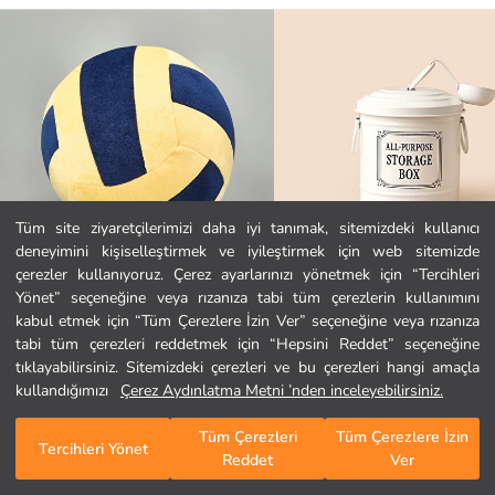
Tüm site ziyaretçilerimizi daha iyi tanımak, sitemizdeki kullanıcı
deneyimini kişiselleştirmek ve iyileştirmek için web sitemizde
Ana Sayfa
çerezler kullanıyoruz. Çerez ayarlarınızı yönetmek için “Tercihleri
Yönet” seçeneğine veya rızanıza tabi tüm çerezlerin kullanımını
kabul etmek için “Tüm Çerezlere İzin Ver” seçeneğine veya rızanıza
Kategoriler
tabi tüm çerezleri reddetmek için “Hepsini Reddet” seçeneğine
Evidea
Evidea
Soft Voleybol Topu Figürlü Yastık - Lacivert / Sarı - 20 cm
tıklayabilirsiniz. Sitemizdeki çerezleri ve bu çerezleri hangi amaçla
Sepetim
1
/
915
309,00 TL
799,00 TL
kullandığımızı
Çerez Aydınlatma Metni ’nden inceleyebilirsiniz.
Tüm Çerezleri
Tüm Çerezlere İzin
Tercihleri Yönet
Reddet
Ver