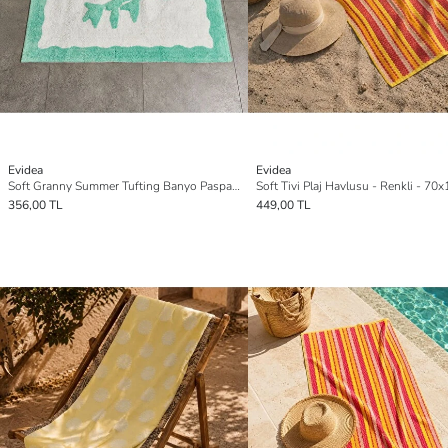
Evidea
Evidea
Soft Granny Summer Tufting Banyo Paspası - Beyaz - 60x90 cm
Soft Tivi Plaj Havlusu - Renkli - 70
356,00 TL
449,00 TL