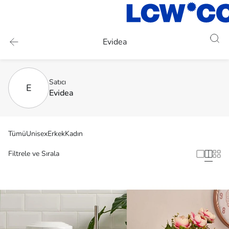
Evidea
Satıcı
E
Evidea
Tümü
Unisex
Erkek
Kadın
Filtrele ve Sırala