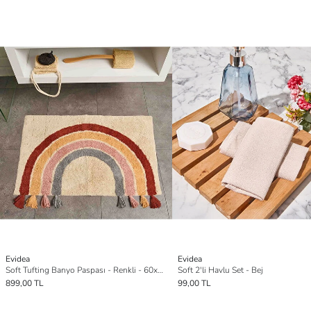
Evidea
Evidea
Soft Tufting Banyo Paspası - Renkli - 60x90 cm
Soft 2'li Havlu Set - Bej
899,00 TL
99,00 TL