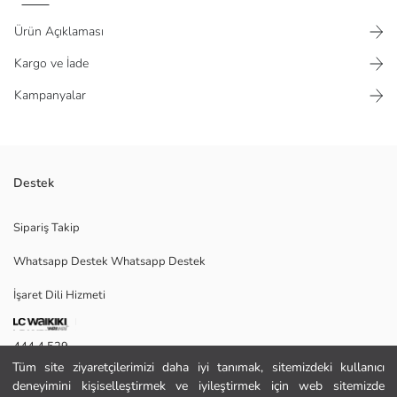
Ürün Açıklaması
Kargo ve İade
Kampanyalar
Destek
Kadın ceket, yakalı, uzun kollu ve fermuar kapamalıdır. Etek ucu ve
Sipariş Takip
manşetleri lastiklidir, önünde cepleri bulunur.
Whatsapp Destek Whatsapp Destek
İşaret Dili Hizmeti
38
444 4 529
Tüm site ziyaretçilerimizi daha iyi tanımak, sitemizdeki kullanıcı
İletişim Formu
Ana Kumaş:
deneyimini kişiselleştirmek ve iyileştirmek için web sitemizde