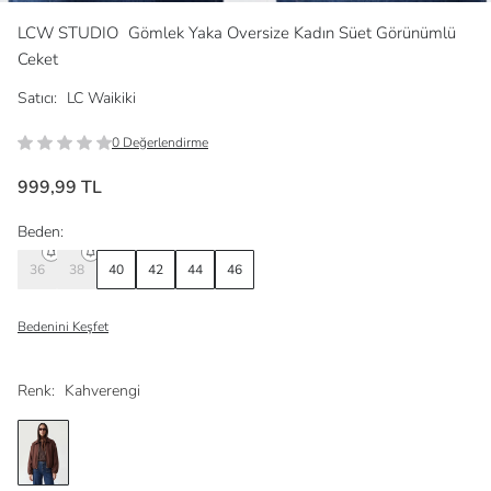
LCW STUDIO
Gömlek Yaka Oversize Kadın Süet Görünümlü
Ceket
Satıcı:
LC Waikiki
0 Değerlendirme
999,99 TL
Beden:
36
38
40
42
44
46
Bedenini Keşfet
Renk:
Kahverengi