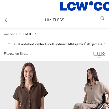
LIMITLESS
Ana Sayfa
LIMITLESS
Tümü
Bluz
Pantolon
Gömlek
Tişört
Eşofman Altı
Pijama Üst
Pijama Alt
Je
Filtrele ve Sırala