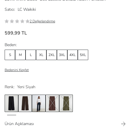
Satıcı:
LC Waikiki
2 Değerlendirme
599,99 TL
Beden:
S
M
L
XL
2XL
3XL
4XL
5XL
Bedenini Keşfet
Renk:
Yeni Siyah
Ürün Açıklaması