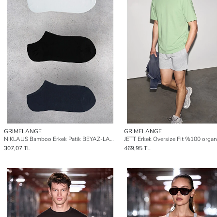
GRIMELANGE
GRIMELANGE
NIKLAUS Bamboo Erkek Patik BEYAZ-LACİVERT-SİYAH Çorap
307,07 TL
469,95 TL