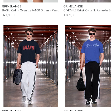
GRIMELANGE
GRIMELANGE
BASIL Kadını Oversize %100 Organik Pamuk Örme Uzun Kol YEŞİL T-Shirt
377,99 TL
1.099,95 TL