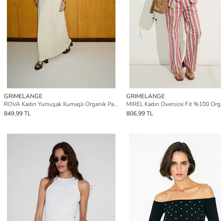
GRIMELANGE
GRIMELANGE
ROVA Kadın Yumuşak Kumaşlı Organik Pamuklu Halter Yakalı Relaxed Uzun BEJ Elbise
849,99 TL
806,99 TL