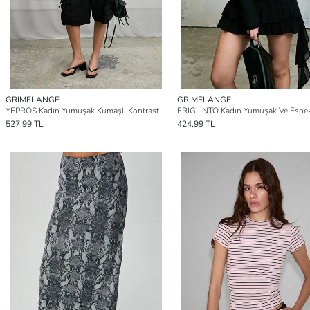
GRIMELANGE
GRIMELANGE
YEPROS Kadın Yumuşak Kumaşlı Kontrast Biyeli Boyundan Bağlamalı Omuzları Açık GRİ MELANJ Bluz
527,99 TL
424,99 TL