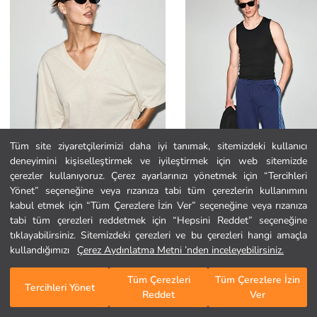
Tüm site ziyaretçilerimizi daha iyi tanımak, sitemizdeki kullanıcı
deneyimini kişiselleştirmek ve iyileştirmek için web sitemizde
Ana Sayfa
çerezler kullanıyoruz. Çerez ayarlarınızı yönetmek için “Tercihleri
Yönet” seçeneğine veya rızanıza tabi tüm çerezlerin kullanımını
kabul etmek için “Tüm Çerezlere İzin Ver” seçeneğine veya rızanıza
Kategoriler
tabi tüm çerezleri reddetmek için “Hepsini Reddet” seçeneğine
GRIMELANGE
GRIMELANGE
SYLORA Kadın Organik Pamuklu Keten Karışımlı V Yakalı Rahat Kalıp EKRU T-Shirt
tıklayabilirsiniz. Sitemizdeki çerezleri ve bu çerezleri hangi amaçla
Sepetim
1
/
1844
424,99 TL
1.099,95 TL
kullandığımızı
Çerez Aydınlatma Metni ’nden inceleyebilirsiniz.
Tüm Çerezleri
Tüm Çerezlere İzin
Tercihleri Yönet
Reddet
Ver