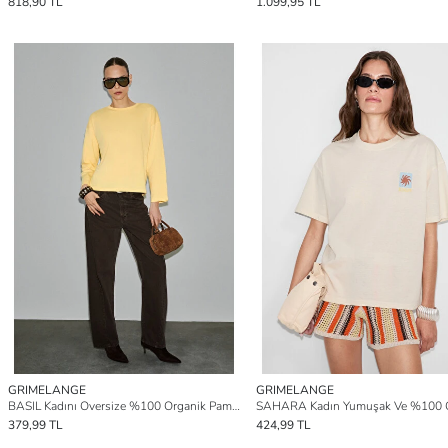
818,90 TL
1.099,95 TL
GRIMELANGE
GRIMELANGE
BASIL Kadını Oversize %100 Organik Pamuk Örme Uzun Kol SARI T-Shirt
379,99 TL
424,99 TL