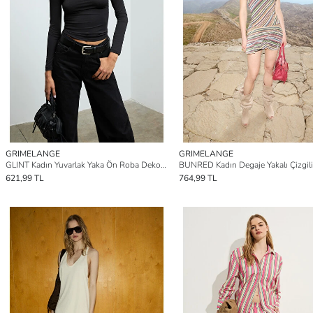
GRIMELANGE
GRIMELANGE
GLINT Kadın Yuvarlak Yaka Ön Roba Dekolteli Vücuda Oturan Esnek Kumaşlı SİYAH Bluz
621,99 TL
764,99 TL