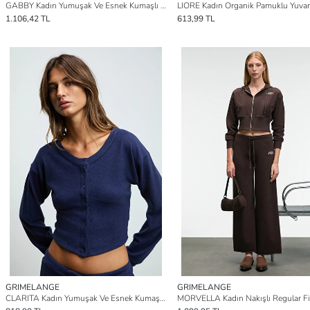
GABBY Kadın Yumuşak Ve Esnek Kumaşlı Toka Detaylı Slim Fit LACİVERT Elbise
1.106,42 TL
613,99 TL
GRIMELANGE
GRIMELANGE
CLARITA Kadın Yumuşak Ve Esnek Kumaşlı Bele Oturan Düğmeli Crop LACİVERT Sweatshirt