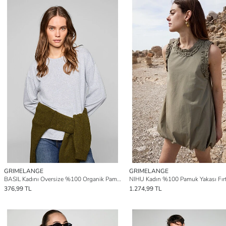
GRIMELANGE
GRIMELANGE
BASIL Kadını Oversize %100 Organik Pamuk Örme Uzun Kol GRİ MELANJ T-Shirt
376,99 TL
1.274,99 TL