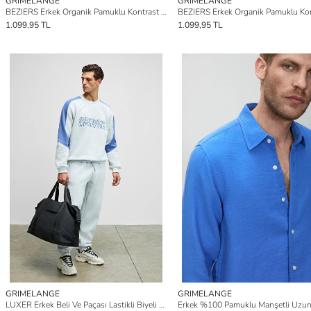
GRIMELANGE
GRIMELANGE
BEZIERS Erkek Organik Pamuklu Kontrast Biyeli Regular Fit BEYAZ Eşofman Altı
1.099,95 TL
1.099,95 TL
GRIMELANGE
GRIMELANGE
LUXER Erkek Beli Ve Paçası Lastikli Biyeli Cepleri Fermuarlı GRİ MELANJ Eşofman Altı