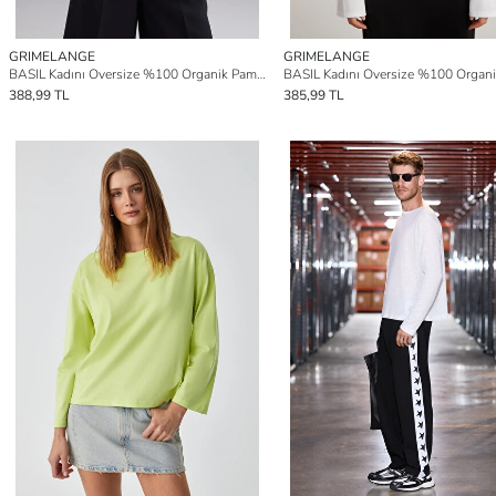
GRIMELANGE
GRIMELANGE
BASIL Kadını Oversize %100 Organik Pamuk Örme Uzun Kol VİZON T-Shirt
388,99 TL
385,99 TL