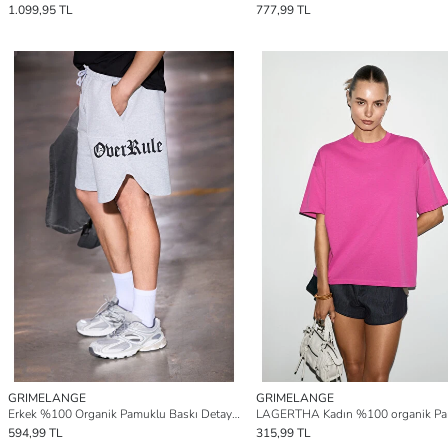
1.099,95 TL
777,99 TL
GRIMELANGE
GRIMELANGE
Erkek %100 Organik Pamuklu Baskı Detaylı Çift Cepli Kordonlu Kısa GRİ MELANJ Şort
594,99 TL
315,99 TL