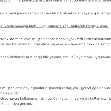
tiyaçlarını karşılayacağına ilişkin olarak fakat bunlarla sınırlı olma
 ari olmadığını ve zaman zaman teknik aksaklıklar veya erişim engelle
ve Sitede ve/veya Mobil Uygulamada Yapılabilecek Değişiklikler
rdeki adetleri
,
aynı müşteri hesabından, aynı kredi kartı kullanılarak,
iparişler bakımından
iptal etme ve
/veya
sınırlandırma hakkına sahipt
eden bildirmeksizin değişiklik yapma, site ve/veya mobil uygulama y
 müşterilerce paylaşılanlar dışındaki)
resim, yazı, görsel öğeler, vid
markalarıdır.
ı olmayan kullanım içindir. İçeriğin kullanılması ya da kullanıcılar t
ı kullanıcıya geçmez.