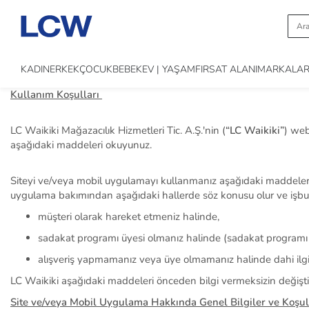
KADIN
ERKEK
ÇOCUK
BEBEK
EV | YAŞAM
FIRSAT ALANI
MARKALA
Kullanım Koşulları
LC Waikiki Mağazacılık Hizmetleri Tic. A.Ş.'
nin
(
“
LC Waikiki
”
)
web
aşağıdaki maddeleri okuyunuz.
Siteyi ve/veya mobil uygulamayı kullanmanız aşağıdaki maddeler
uygulama bakımından aşağıdaki hallerde söz konusu olur ve işbu ha
müşteri
olarak hareket etmeniz halinde,
sadakat programı üyesi
olmanız halinde (
sadakat programı i
alışveriş yapmamanız veya üye olmamanız halinde dahi ilgil
LC Waikiki aşağıdaki maddeleri önceden bilgi vermeksizin değişti
Site ve/veya Mobil Uygulama Hakkında Genel Bilgiler ve Koşul