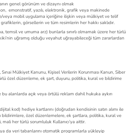
manın genel görünüm ve dizaynı olmak
kon,
emonstratif
, yazılı, elektronik, grafik veya makinede
ve/veya mobil uygulama
içeriğine ilişkin
veya mülkiyet ve telif
 grafiklerin, görsellerin ve tüm resimlerin her hakkı saklıdır.
yma, temsil ve umuma arz) bunlarla sınırlı olmamak üzere her türlü
iki’nin uğramış olduğu veyahut uğrayabileceği tüm zararlardan
, Sınai Mülkiyet Kanunu
, Kişisel Verilerin Korunması Kanun, Siber
rlü özel düzenleme, ek şart, duyuru, politika, kural ve bildirime
e bu alanlarda açık veya örtülü reklam dahil hukuka aykırı
dijital kod) hediye kartlarını (doğrudan kendisinin satın alımı ile
u bildirimlere, özel düzenlemelere, ek şartlara, politika, kural ve
, mali her türlü sorumluluk
Kullanıcı’ya
aittir.
ı ya da veri tabanlarını otomatik programlarla yükleyip