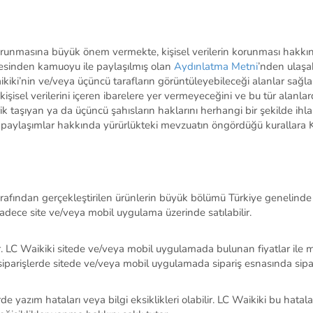
nin korunmasına büyük önem vermekte, kişisel verilerin korunması hakk
resinden kamuoyu ile payla
şı
lm
ış
olan
Ayd
ı
nlatma
Metni
’
nden
ula
ş
a
kiki
’nin ve/veya üçüncü tarafların görüntüleyebileceği alanlar sağlan
şisel verilerini içeren ibarelere yer vermeyeceğini ve bu tür alanl
rik taşıyan ya da üçüncü şahısların haklarını herhangi bir şekilde ih
ir paylaşımlar hakkında yürürlükteki mevzuatın öngördüğü kurallara
arafından gerçekleştirilen
ürünlerin büyük bölümü Türkiye genelinde 
dece site ve/veya mobil uygulama üzerinde satılabilir.
r
. LC Waikiki sitede ve/veya mobil uygulamada bulunan fiyatlar ile 
parişlerde sitede ve/veya mobil uygulamada sipariş esnasında sipariş
erde yazım hataları veya bilgi eksiklikleri olabilir. LC Waikiki bu ha