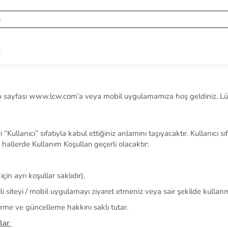
R
 sayfası www.lcw.com’a
veya mobil uygulamamıza
hoş geldiniz. L
i
“Kullanıcı” sıfatıyla
kabul ettiğiniz anlamını taşıyacaktır.
Kullanıcı sıf
llerde Kullanım Koşulları geçerli olacaktır:
çin ayrı koşullar saklıdır
),
i siteyi / mobil uygulamayı ziyaret etmeniz veya sair şekilde kullan
rme ve güncelleme hakkını saklı tutar.
lar