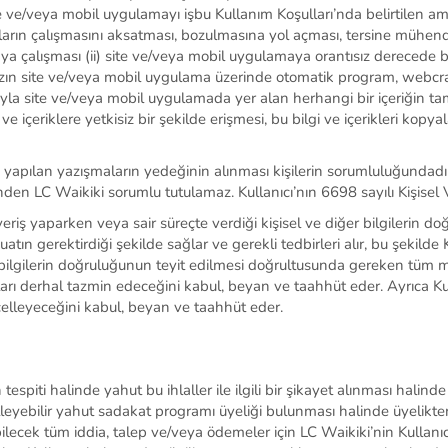
site ve/veya mobil uygulamayı işbu Kullanım
Koşulları’nda
belirtilen a
rın çalışmasını aksatması, bozulmasına yol açması, tersine mühendi
a çalışması (ii) site ve/veya mobil uygulamaya orantısız derecede b
aksızın site ve/veya mobil uygulama üzerinde otomatik program,
webcr
ığıyla site ve/veya mobil uygulamada yer alan herhangi bir içeriğin 
e içeriklere yetkisiz bir şekilde erişmesi, bu bilgi ve içerikleri ko
e yap
ı
lan yaz
ış
malar
ı
n yede
ğ
inin al
ı
nmas
ı
ki
ş
ilerin sorumlulu
ğ
undad
ı
inden LC Wa
i
k
i
k
i
sorumlu tutulamaz.
Kullanıcı’nın
6698 sayılı Kişisel
iş yaparken veya sair süreçte verdiği kişisel ve diğer bilgilerin doğ
tın gerektirdiği şekilde sağlar ve gerekli tedbirleri alır, bu şekilde
bilgilerin do
ğ
rulu
ğ
unun teyit edilmesi do
ğ
rultusunda gereken t
ü
m m
arı derhal tazmin edeceğini kabul, beyan ve taahhüt eder. Ayrıca
Ku
celleyeceğini kabul, beyan ve taahhüt eder.
n tespiti halinde yahut bu ihlaller ile ilgili bir şikayet alınması hali
leyebilir yahut
sadakat programı üyeliği bulunması halinde
üyelikte
bilecek tüm iddia, talep ve/veya ödemeler için LC Waikiki’nin
Kullanıc