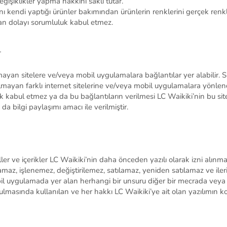
ğişiklikler yapma hakkını saklı tutar.
ını kendi yaptığı ürünler bakımından
ürünlerin renklerini gerçek ren
ardan dolayı sorumluluk kabul etmez.
yan sitelere ve/veya mobil uygulamalara bağlantılar yer alabilir.
S
ayan farklı internet sitelerine ve/veya mobil uygulamalara yönlendire
luk kabul etmez ya da bu bağlantıların verilmesi LC Waikiki’nin bu s
a bilgi paylaşımı amacı ile verilmiştir.
ler ve içerikler LC Waikiki’nin daha önceden yazılı olarak izni al
amaz, işlenemez,
değiştirilemez
,
satılamaz,
yeniden satılamaz
ve ile
mobil uygulamada yer alan herhangi bir unsuru diğer bir mecrada ve
ulmasında kullanılan ve her hakkı LC Waikiki’ye ait olan yazılımın k