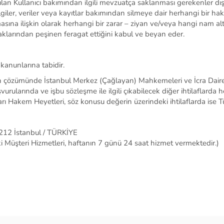
lan Kullanıcı
bakımından
ilgili
mevzuatça saklanması gerekenler dış
giler, veriler veya kayıtlar bakımından silmeye dair
herhangi bir ha
masına
ilişkin olarak herhangi bir zarar – ziyan ve/veya hangi nam al
klarından peşinen feragat ettiğini kabul ve beyan eder.
 kanunlarına tabidir.
özümünde İstanbul Merkez (Çağlayan) Mahkemeleri ve İcra Daireleri
başvurularında ve işbu sözleşme ile ilgili çıkabilecek diğer ihtilaflard
rı Hakem Heyetleri, söz konusu değerin üzerindeki ihtilaflarda ise Tü
212 İstanbul / TÜRKİYE
ki M
üş
teri Hizmetleri, haftan
ı
n 7 g
ü
n
ü
24 saat hizmet vermektedir.)