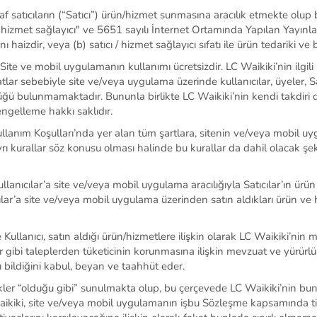
 satıcıların (“
Satıcı
”) ürün/hizmet sunmasına aracılık etmekte olup
izmet sağlayıcı" ve 5651 sayılı İnternet Ortamında Yapılan Yayınla
aizdir, veya (b) satıcı / hizmet sağlayıcı sıfatı ile ürün tedariki ve 
 Site ve mobil uygulamanın kullanımı ücretsizdir. LC Waikiki’nin ilg
fatlar sebebiyle site ve/veya uygulama üzerinde kullanıcılar, üyeler, S
 bulunmamaktadır. Bununla birlikte LC Waikiki’nin kendi takdiri d
ngelleme hakkı saklıdır.
ullanım
Koşulları’nda
yer alan tüm şartlara, sitenin ve/veya mobil uy
ayrı kurallar söz konusu olması halinde bu kurallar da dahil olacak ş
llanıcılar’a
site ve/veya mobil uygulama
aracılığıyla
Satıcılar
’
ın
ürün
lar’a
site ve/veya mobil uygulama
üzerinden satın aldıkları ürün ve 
 Kullanıcı, satın aldığı ürün/hizmetlere ilişkin olarak LC Waikiki’nin 
etler gibi taleplerden tüketicinin korunmasına ilişkin mevzuat ve yü
 bildiğini kabul, beyan ve taahhüt eder.
r “olduğu gibi” sunulmakta olup, bu çerçevede LC Waikiki’nin bunların 
iki, site ve/veya mobil uygulamanın işbu Sözleşme kapsamında ticar