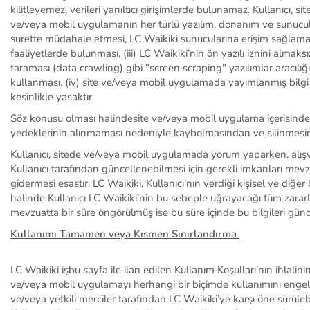
kilitleyemez, verileri yanıltıcı girişimlerde bulunamaz. Kullanıcı, 
ve/veya mobil uygulamanın her türlü yazılım, donanım ve sunucula
surette müdahale etmesi, LC Waikiki sunucularına erişim sağlamay
faaliyetlerde bulunması, (iii) LC Waikiki’nin ön yazılı iznini alm
taraması (data
crawling
) gibi "
screen
scraping
" yazılımlar aracıl
kullanması, (iv) site ve/veya mobil uygulamada yayımlanmış bilgi v
kesinlikle yasaktır.
Söz konusu olması halinde
site ve/veya mobil uygulama i
ç
erisind
yedeklerinin al
ı
nmamas
ı
nedeniyle kaybolmas
ı
ndan ve silinmes
Kullanıcı, sitede ve/veya mobil uygulamada yorum yaparken, alışver
Kullanıcı tarafından güncellenebilmesi için gerekli imkanları mevzua
gidermesi esastır.
LC Waikiki,
Kullanıcı’nın
verdi
ğ
i ki
ş
isel ve di
ğ
er 
halinde
Kullanıcı
LC Waikiki’nin bu sebeple uğrayacağı tüm zararl
mevzuatta bir süre öngörülmüş ise bu süre içinde bu bilgileri gün
Kullanımı Tamamen veya Kısmen Sınırlandırma
LC Waikiki işbu sayfa ile ilan edilen Kullanım
Koşulları’nın
ihlalini
ve/veya mobil uygulamayı
herhangi bir biçimde kullanımını engel
ve/veya yetkili merciler tarafından LC Waikiki’ye karşı öne sürüle