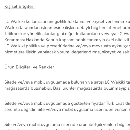
Kişisel Bilgiler
LC Waikiki kullanıcılarının gizlilik haklarına ve kişisel verileri
Waikiki tarafından işlenmesine ilişkin detaylı bilgilere
internet ad
iletilmesine yönelik alanlar gibi diğer kullanıcılar
ın
ve/veya LC
Wai
Korunması Hakkında Kanun kapsamındaki tanımıyla özel nitelikli ki
LC W
aikiki
politika ve prosedürlerine ve/veya mevzuata aykırı içe
hizmetlere ilişkin yapılacak yorum, değerlendirme, şikayet ve sa
Ürün Bilgileri
ve Renkler
Sitede ve/veya mobil uygulamada bulunan
ve satışı LC Waikiki t
mağazalarda bulunabilir. Bazı ürünler mağazalarda bulunmayıp sa
Sitede ve/veya mobil uygulamada gösterilen fiyatlar Türk
Lirasıdı
sorumlu değildir. Site ve/veya mobil uygulama üzerinden verilen si
Site ve/veya mobil uygulama üzerinde ürün ile ilgili verilen bilgil