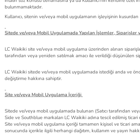
ihlalin söz konusu olmamasına ya da
Kullanıcı’nın
kendine özel ih
bulunmamaktadır.
Kullanıcı
,
sitenin ve/veya mobil uygulamanın
işleyişinin kusurdan
Sitede ve/veya Mobil Uygulamada Yapılan İşlemler, Siparişler 
LC Waikiki site ve/veya mobil uygulama üzerinden alınan siparişle
tarafından veya yeniden satılmak amacı ile verildiği düşünülen s
LC Waikiki sitede ve/veya mobil uygulamada istediği anda ve önc
değiştirme hakkına sahiptir.
Site ve/veya Mobil Uygulama İçeriği
Sitede ve/veya mobil uygulamada bulunan
(
Satıcı tarafından
veya
Side ve
Southblue
markaları LC Waikiki adına tescil edilmiş ticari 
Site ve/veya mobil uygulama içeriği tamamen kişisel ve ticari amaçl
sonucunda içerikle ilgili herhangi dağıtım, kullanım ve yayın hakk