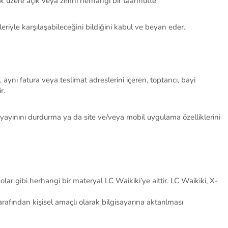
mak üzere açık veya zımni herhangi bir taahhütte
riyle karşılaşabileceğini bildiğini kabul ve beyan eder.
 aynı fatura veya teslimat adreslerini içeren, toptancı, bayi
ir.
ayınını durdurma ya da site ve/veya mobil uygulama özelliklerini
eolar gibi herhangi bir materyal LC Waikiki’ye aittir. LC Waikiki, X-
arafından kişisel amaçlı olarak bilgisayarına aktarılması