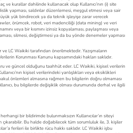
maç ve kurallar dahilinde kullanacak olup
Kullanıcı’nın
(i) site
slik yapması, saldırılar düzenlemesi, meşgul etmesi veya sair
üyük yük bindirecek ya da teknik işleyişe zarar verecek
awler
, örümcek, robot, veri madenciliği (data
mining
) ve veri
tamamını veya bir kısmını izinsiz kopyalaması, paylaşması veya
pyalaması, silmesi, değiştirmesi ya da bu yönde denemeler yapması
r ve LC Wa
i
k
i
k
i
taraf
ı
ndan
ö
nerilmektedir. Yaz
ış
malar
ı
n
 Verilerin Korunması Kanunu kapsamındaki hakları saklıdır.
ru ve güncel olduğunu taahhüt eder. LC Waikiki, kişisel verilerin
Kullanıcı’nın
kişisel verilerindeki yanlışlıkları veya eksiklikleri
akul önlemleri almasına rağmen bu bilgilerin doğru olmaması
llanıcı
, bu bilgilerde değişiklik olması durumunda derhal ve ilgili
nde herhangi bir bildirimde bulunmaksızın
Kullanıcılar’ın
siteyi
n çıkarabilir. Bu halde doğabilecek tüm sorumluluk ile, 3. kişiler
ılar’a
ferileri
ile birlikte
rücu hakkı saklıdır.
LC Waikiki
işbu