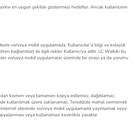
klerine en uygun şekilde göstermeyi hedefler. Ancak kullanıcının
itede ve/veya mobil
uygulamada,
Kullanıcılar’a
bilgi ve kolaylık
n bağlantılar) ile ilgili riskler
Kullanıcı’ya
aittir.
LC Waikiki bu
iteler ve/veya mobil uygulamalar üzerinde bir onayı ya da yorumu
ınmadan kısmen veya tamamen kopya edilemez, dağıtılamaz,
ride kullanılmak üzere saklanamaz.
Tereddüte mahal vermemek
ya internet sitesinde ve/veya mobil uygulamada yayınlamak veya
opyalanması veya kullanılması kesinlikle yasaktır.