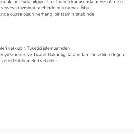
ındaki
her türlü bilgiyi silip silmeme konusunda
mevzuatın izin
k ve/veya tazminat talebinde bulunamaz.
İşbu
tında olursa olsun herhangi bir tazmin talebinde
 yetkilidir. Tüketici işlemlerinden
a her yıl Gümrük ve Ticaret Bakanlığı tarafından ilan edilen değere
ketici Mahkemeleri yetkilidir.