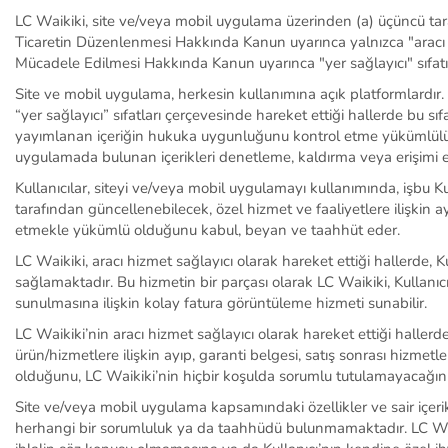
LC Waikiki, site ve/veya mobil uygulama üzerinden (a) üçüncü taraf
Ticaretin Düzenlenmesi Hakkında Kanun uyarınca yalnızca "aracı h
Mücadele Edilmesi Hakkında Kanun uyarınca "yer sağlayıcı" sıfatını h
Site ve mobil uygulama, herkesin kullanımına açık platformlardır.
“yer sağlayıcı” sıfatları çerçevesinde hareket ettiği hallerde bu sı
yayımlanan içeriğin hukuka uygunluğunu kontrol etme yükümlülüğü
uygulamada bulunan içerikleri denetleme, kaldırma veya erişimi e
Kullanıcılar
, siteyi ve/veya mobil uygulamayı kullanımında, işbu K
tarafından güncellenebilecek, özel hizmet ve faaliyetlere ilişkin 
etmekle yükümlü olduğunu kabul, beyan ve taahhüt eder.
LC Waikiki, aracı hizmet sağlayıcı olarak hareket ettiği hallerde,
Ku
sağlamaktadır. Bu hizmetin bir parçası olarak LC
Waikiki
,
Kullanıcı
sunulmasına ilişkin kolay fatura görüntüleme hizmeti sunabilir.
LC Waikiki’nin aracı hizmet sağlayıcı olarak hareket ettiği hallerde
ürün/hizmetlere ilişkin ayıp, garanti belgesi, satış sonrası hizm
olduğunu, LC Waikiki’nin hiçbir koşulda sorumlu tutulamayacağını
Site ve/veya mobil uygulama kapsamındaki özellikler ve sair içerikle
herhangi bir sorumluluk ya da taahhüdü bulunmamaktadır. LC Waik