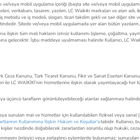
te ve/veya mobil uygulama
içeriği (
başta site ve/veya mobil uygula
leri,
veritabanı
, tasarım, yazılım
, LC Waikiki markaları ve alan adı, i
iş metodu ve iş modeli, slogan, ticari takdim şekli
ve sair diğer
site 
tindedir.
Sitede ve/veya mobil uygulamada
yer alan bütün yazıların,
mına ilişkin tüm mali hakların izinsiz kullanımı (işleme, çoğaltma, ya
mına gelecektir.
İşbu maddeye uyulmaması halinde Kullanıcı, LC Waik
rk Ceza Kanunu, Türk Ticaret Kanunu, Fikir ve Sanat Eserleri Kanunu
ri ile LC
WAİKİKİ’nin
hizmetlerine ilişkin olarak yayımlayacağı her tü
veya üçüncü tarafların görüntüleyebileceği alanlar sağlanması halind
veya sunulan mal ve hizmetler için kullanılabilen fiziksel veya sanal (
rtlarının Kullanımına İlişkin Hüküm ve
Koşullar'a
tabidir.
Kullanıcı
, b
kişiler nezdinde doğabilecek zararlardan sorumlu olup hukuki, cezai
llanmasını önleyici veya zorlaştırıcı eylemlerde bulunamaz; sunucular