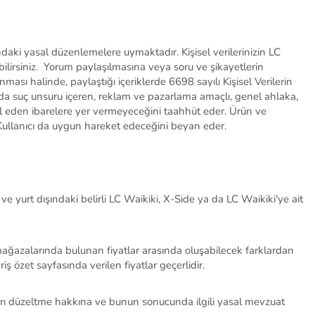
ındaki yasal düzenlemelere uymaktadır. Kişisel
verilerinizin LC
bilirsiniz.
Yorum paylaşılmasına veya soru ve şikayetlerin
ması halinde, paylaştığı içeriklerde 6698 sayılı Kişisel Verilerin
arda suç unsuru içeren, reklam ve pazarlama amaçlı, genel ahlaka,
lal eden ibarelere yer vermeyeceğini taahhüt eder. Ürün ve
Kullanıcı da
uygun hareket edeceğini beyan eder.
ve yurt
dışındaki belirli LC Waikiki, X-Side ya da LC Waikiki'ye ait
mağazalarında bulunan fiyatlar arasında oluşabilecek farklardan
 özet sayfasında verilen fiyatlar geçerlidir.
taları düzeltme hakkına ve bunun sonucunda ilgili yasal mevzuat