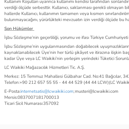
Kullanım Koşulları uyarınca kullanımı
kendisi tarafından sonlandırı
verdiği ölçüde
serbesttir. Kullanıcı
, saklanması gerekli olmayan bil
hallerde
Kullanıcı,
kullanımın tamamen veya kısmen sınırlandırıl
bulunmayacağını
, yürürlükteki mevzuatın izin verdiği ölçüde
bu ha
Son Hükümler
İşbu Sözleşme’nin geçerliliği, yorumu ve ifası Türkiye Cumhuriyeti
İşbu Sözleşme’nin uygulanmasından doğabilecek uyuşmazlıkların ç
kaynaklanabilecek
Üye’nin
her türlü şikâyet ve itirazına ilişkin 
kadar Üye veya LC Waikiki’nin yerleşim yerindeki Tüketici Sorunla
LC Waikiki Mağazacılık Hizmetleri Tic. A.Ş.
Merkez: 15 Temmuz Mahallesi Gülbahar Cad. No:41 Bağcılar, 34
Telefon:
+90 212 657 55
55 -
44 44 529 (44 44 LCW)
(LC Waiki
E-Posta:
internetsatis@lcwaikiki.com
; musteri@lcwaikiki.com
Mersis:
0837007181700013
Ticari Sicil Numaras
ı
:
357092