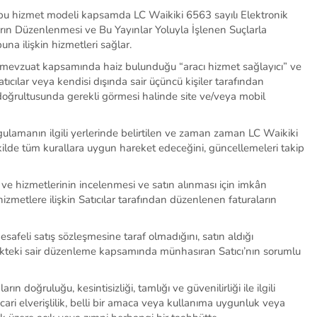
 bu hizmet modeli kapsamda LC Waikiki 6563 sayılı Elektronik
rın Düzenlenmesi ve Bu Yayınlar Yoluyla İşlenen Suçlarla
buna ilişkin hizmetleri sağlar.
ili mevzuat kapsamında haiz bulunduğu “aracı hizmet sağlayıcı” ve
atıcılar veya kendisi dışında sair üçüncü kişiler tarafından
oğrultusunda gerekli görmesi halinde site ve/veya mobil
gulamanın ilgili yerlerinde belirtilen ve zaman zaman LC Waikiki
ekilde tüm kurallara uygun hareket edeceğini, güncellemeleri takip
 ve hizmetlerinin incelenmesi ve satın alınması için imkân
hizmetlere ilişkin Satıcılar tarafından düzenlenen faturaların
mesafeli satış sözleşmesine taraf olmadığını, satın
aldığı
rürlükteki sair düzenleme kapsamında münhasıran
Satıcı’nın
sorumlu
doğruluğu, kesintisizliği, tamlığı ve güvenilirliği ile ilgili
i elverişlilik, belli bir amaca veya kullanıma uygunluk veya