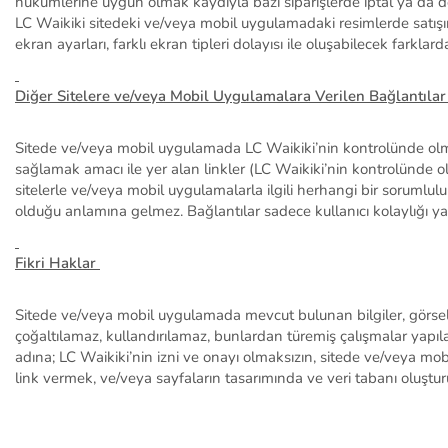
hükümlerine uygun olmak kaydıyla bazı siparişlerde iptal ya da de
LC Waikiki sitedeki ve/veya mobil uygulamadaki
resimlerde
satış
ekran ayarları, farklı ekran tipleri dolayısı ile oluşabilecek farkl
Diğer Sitelere ve/veya Mobil Uygulamalara Verilen Bağlantılar
Sitede ve/veya mobil uygulamada LC Waikiki’nin kontrolünde olma
sağlamak amacı ile yer alan linkler (LC Waikiki’nin kontrolünde olm
sitelerle ve/veya mobil uygulamalarla ilgili herhangi bir sorumlu
olduğu anlamına gelmez. Bağlantılar sadece kullanıcı kolaylığı ya d
Fikri Haklar
Sitede ve/veya mobil uygulamada mevcut bulunan bilgiler, görsel
çoğaltılamaz, kullandırılamaz,
bunlardan türemiş çalışmalar yapıl
adına; LC Waikiki’nin izni ve onayı olmaksızın, sitede ve/veya 
link
vermek
,
ve/veya sayfaların tasarımında ve veri tabanı oluştur