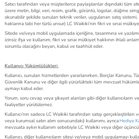
Satıcı tarafından
veya müşterilerce paylaşılanlar dışındaki t
üm
si
üzere
metin,
bilgi,
veri,
resim,
grafik, görüntü, logolar, düğme simge
okunabilir şekilde sunulan teknik veriler, uygulanan satış sistemi, 
haklarına tabi
her türlü
unsur) LC Waikiki’nin fikri ve sınai mülkiye
Sitede ve/veya mobil uygulamada
içeriğine, tasarımına ve yazılı
izinsiz ifşa ve kullanım, fikri ve sınai mülkiyet hakkının ihlali anla
sorumlu olacağını beyan, kabul ve taahhüt eder.
Kullanıcı
Yükümlülükleri
Kullanıcı
, sunulan hizmetlerden yararlanırken, Borçlar Kanunu, Tü
Güvenlik Kanunu
ve diğer ilgili yürürlükteki tüm mevzuat hükümle
uymayı kabul eder.
Yorum, soru cevap veya şikayet alanları gibi diğer kullanıcıların 
faaliyetler yürütülemez.
Kullanıcı’nın
sadece LC
Waikiki
tarafından satışı gerçekleştirilen 
veya kurumsal satın alım sonucundaki) kullanımı, ayrıca
Hediye Ka
mevzuata aykırı kullanım sebebiyle LC
Waikiki
veya diğer üçüncü 
Kullanıcı, diğer kullanıcıların siteyi ve/veya mobil uygulamayı ku