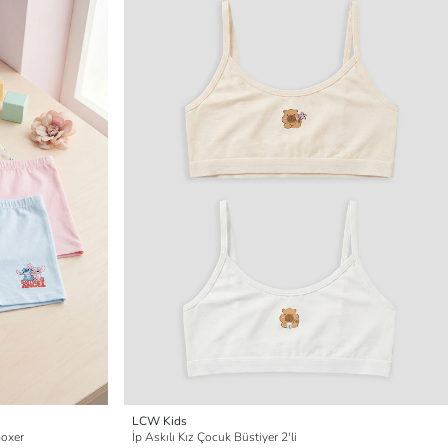
LCW Kids
Boxer
İp Askılı Kız Çocuk Büstiyer 2'li