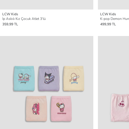
LCW Kids
LCW Kids
İp Askılı Kız Çocuk Atlet 3'lü
K-pop Demon Hunter
359,99 TL
499,99 TL