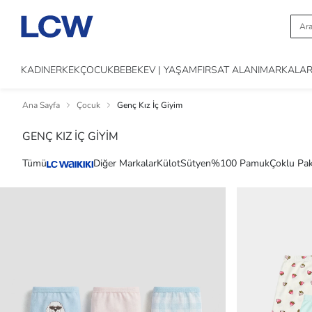
KADIN
ERKEK
ÇOCUK
BEBEK
EV | YAŞAM
FIRSAT ALANI
MARKALA
Ana Sayfa
Çocuk
Genç Kız İç Giyim
GENÇ KIZ İÇ GİYİM
Tümü
Diğer Markalar
Külot
Sütyen
%100 Pamuk
Çoklu Pa