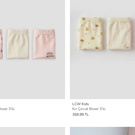
LCW Kids
Boxer 3'lü
Kız Çocuk Boxer 3'lü
359,99 TL