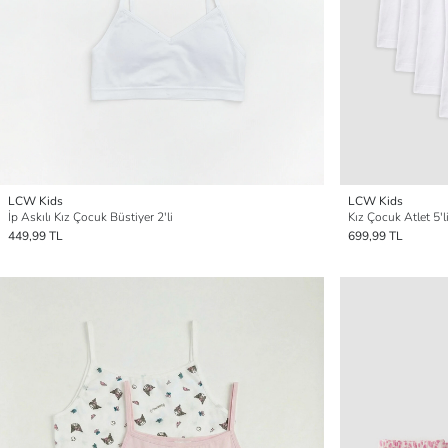
LCW Kids
LCW Kids
İp Askılı Kız Çocuk Büstiyer 2'li
Kız Çocuk Atlet 5'l
449,99 TL
699,99 TL