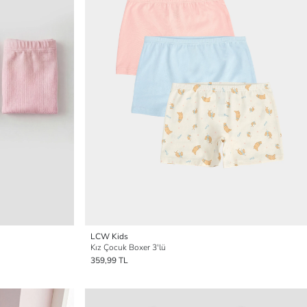
LCW Kids
Kız Çocuk Boxer 3'lü
359,99 TL