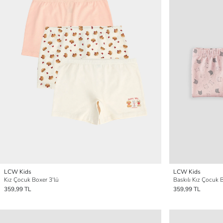
LCW Kids
LCW Kids
Kız Çocuk Boxer 3'lü
Baskılı Kız Çocuk 
359,99 TL
359,99 TL