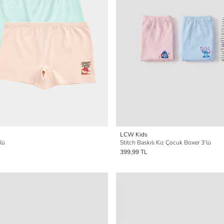
LCW Kids
lü
Stitch Baskılı Kız Çocuk Boxer 3'lü
399,99 TL