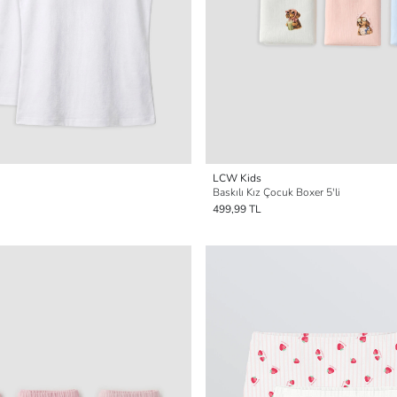
LCW Kids
i
Baskılı Kız Çocuk Boxer 5'li
499,99 TL