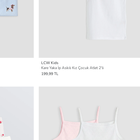
LCW Kids
Kare Yaka İp Askılı Kız Çocuk Atlet 2'li
199,99 TL