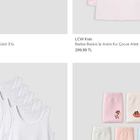
LCW Kids
ülot 3'lü
Barbie Baskılı İp Askılı Kız Çocuk Atlet 2
299,99 TL