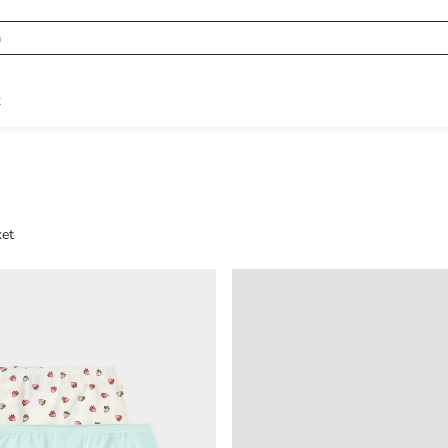
R
ket