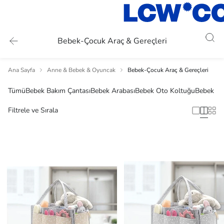
Bebek-Çocuk Araç & Gereçleri
Ana Sayfa
Anne & Bebek & Oyuncak
Bebek-Çocuk Araç & Gereçleri
Tümü
Bebek Bakım Çantası
Bebek Arabası
Bebek Oto Koltuğu
Bebek Ar
Filtrele ve Sırala