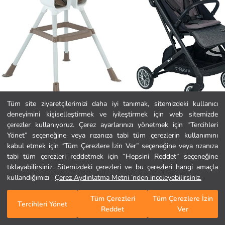
Tüm site ziyaretçilerimizi daha iyi tanımak, sitemizdeki kullanıcı
deneyimini kişiselleştirmek ve iyileştirmek için web sitemizde
Kraft
Prava
Ana Sayfa
çerezler kullanıyoruz. Çerez ayarlarınızı yönetmek için “Tercihleri
Tapas Mama Sandalyesi - Kahverengi
Stone Lüks Tek Yönlü Bebek Arabası
Yönet” seçeneğine veya rızanıza tabi tüm çerezlerin kullanımını
2.199,00 TL
8.999,00 TL
kabul etmek için “Tüm Çerezlere İzin Ver” seçeneğine veya rızanıza
Kategoriler
tabi tüm çerezleri reddetmek için “Hepsini Reddet” seçeneğine
tıklayabilirsiniz. Sitemizdeki çerezleri ve bu çerezleri hangi amaçla
Sepetim
1
/
680
kullandığımızı
Çerez Aydınlatma Metni ’nden inceleyebilirsiniz.
Tüm Çerezleri
Tüm Çerezlere İzin
Tercihleri Yönet
Reddet
Ver