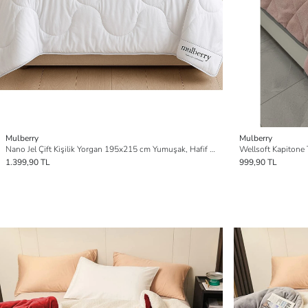
Mulberry
Mulberry
Nano Jel Çift Kişilik Yorgan 195x215 cm Yumuşak, Hafif ve Nefes Alabilir | 4 Mevsim Kullanıma Uygun
1.399,90 TL
999,90 TL