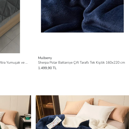
Mulberry
Wellsoft Kapitone Tek Kişilik Yorgan - Ultra Yumuşak ve Sıcak Tutucu Yorgan
Sherpa Polar Battaniye Çift Taraflı Tek Kişilik 160x220 cm
1.499,90 TL