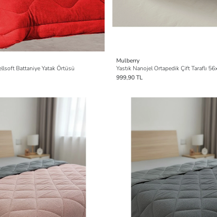
Mulberry
ellsoft Battaniye Yatak Örtüsü
Yastık Nanojel Ortapedik Çift Taraflı 5
999,90 TL