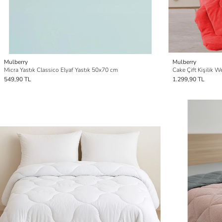
Mulberry
Mulberry
Micra Yastık Classico Elyaf Yastık 50x70 cm
Cake Çift Kişilik W
549,90 TL
1.299,90 TL