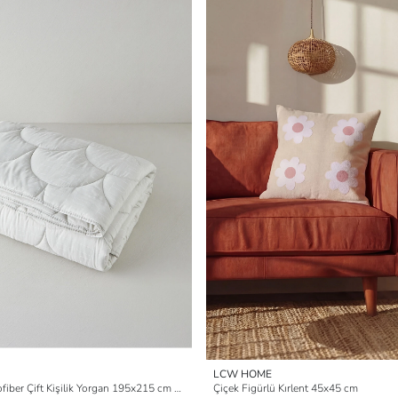
LCW HOME
Fiesta Baskılı Mikrofiber Çift Kişilik Yorgan 195x215 cm Taş Rengi
Çiçek Figürlü Kırlent 45x45 cm