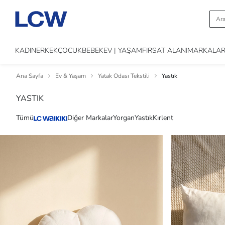
KADIN
ERKEK
ÇOCUK
BEBEK
EV | YAŞAM
FIRSAT ALANI
MARKALA
Ana Sayfa
Ev & Yaşam
Yatak Odası Tekstili
Yastık
YASTIK
Tümü
Diğer Markalar
Yorgan
Yastık
Kırlent