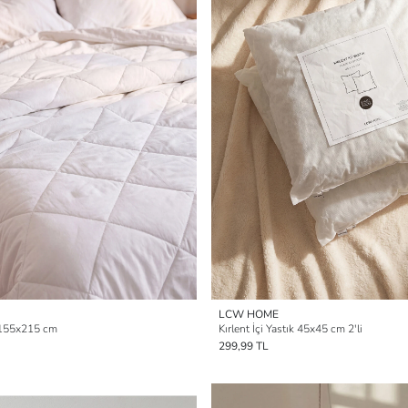
LCW HOME
n 155x215 cm
Kırlent İçi Yastık 45x45 cm 2'li
299,99 TL