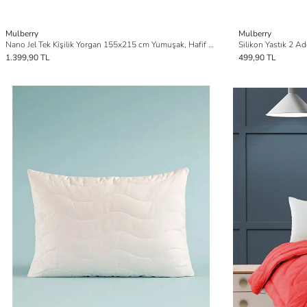
Mulberry
Mulberry
Nano Jel Tek Kişilik Yorgan 155x215 cm Yumuşak, Hafif ve Nefes Alabilir | 4 Mevsim Kullanıma Uygun
Silikon Yastık 2 A
1.399,90 TL
499,90 TL