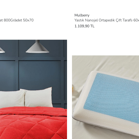
Mulberry
det 800Gr/adet 50x70
Yastık Nanojel Ortapedik Çift Taraflı 6
1.109,90 TL