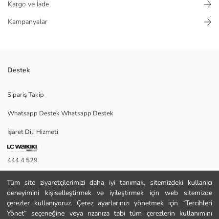
Kargo ve İade
Kampanyalar
Destek
Wideleg Jean pantolon, belden paçaya doğru genişleyen bir kesime
Sipariş Takip
sahiptir. İçten lastikli bel detayı ile çocuğunuz büyüdükçe uygun ölçüde
kullanım kolaylığı ve trend bir görünüm sunar.
Whatsapp Destek Whatsapp Destek
İşaret Dili Hizmeti
Ana Kumaş:
Menşei:
444 4 529
Satıcı:
Marka:
İletişim Formu
Cinsiyet:
Tüm site ziyaretçilerimizi daha iyi tanımak, sitemizdeki kullanıcı
Kalıp:
deneyimini kişiselleştirmek ve iyileştirmek için web sitemizde
444 4 529
Kumaş:
çerezler kullanıyoruz. Çerez ayarlarınızı yönetmek için “Tercihleri
Bel Fiti:
Yönet” seçeneğine veya rızanıza tabi tüm çerezlerin kullanımını