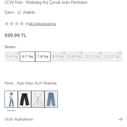
LCW Kids
Wideleg Kız Çocuk Jean Pantolon
Satıcı:
LC Waikiki
66 Değerlendirme
599,99 TL
Beden:
5-6 Yaş
6-7 Yaş
7-8 Yaş
8-9 Yaş
9-10 Yaş
10-11 Yaş
11-12 Yaş
12
Renk:
Açık Mavi Asit Yıkamalı
Ürün Açıklaması