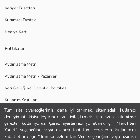
Kariyer Fırsatları
Kurumsal Destek
Hediye Kart
Politikalar
Aydınlatma Metni
Aydınlatma Metni / Pazaryeri
Veri Gizliliği ve Güvenliği Politikası
Kullanım Koşulları
Tüm site ziyaretçilerimizi daha iyi tanımak, sitemizdeki kullanıcı
Uygulamamızı İndirin
deneyimini kişiselleştirmek ve iyileştirmek için web sitemizde
Ana Sayfa
çerezler kullanıyoruz. Çerez ayarlarınızı yönetmek için “Tercihleri
Yönet” seçeneğine veya rızanıza tabi tüm çerezlerin kullanımını
kabul etmek için “Tüm Çerezlere İzin Ver” seçeneğine veya rızanıza
Kategoriler