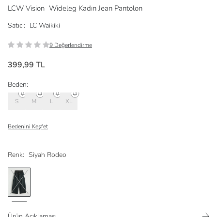
LCW Vision
Wideleg Kadın Jean Pantolon
Satıcı:
LC Waikiki
9 Değerlendirme
399,99 TL
Beden:
S
M
L
XL
Bedenini Keşfet
Renk:
Siyah Rodeo
Ürün Açıklaması