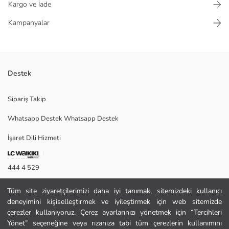
Kargo ve İade
Kampanyalar
Destek
Desenli kadın pijama takımı; V yaka, kısa kollu ve önden bağlamalı bir
Sipariş Takip
üst ile uzun bir alttan oluşmaktadır.
Whatsapp Destek Whatsapp Destek
İşaret Dili Hizmeti
M
444 4 529
İletişim Formu
Ana Kumaş Bluz:
Tüm site ziyaretçilerimizi daha iyi tanımak, sitemizdeki kullanıcı
Ana Kumaş Pantolon:
deneyimini kişiselleştirmek ve iyileştirmek için web sitemizde
444 4 529
Menşei:
çerezler kullanıyoruz. Çerez ayarlarınızı yönetmek için “Tercihleri
Satıcı:
Yönet” seçeneğine veya rızanıza tabi tüm çerezlerin kullanımını
Marka: