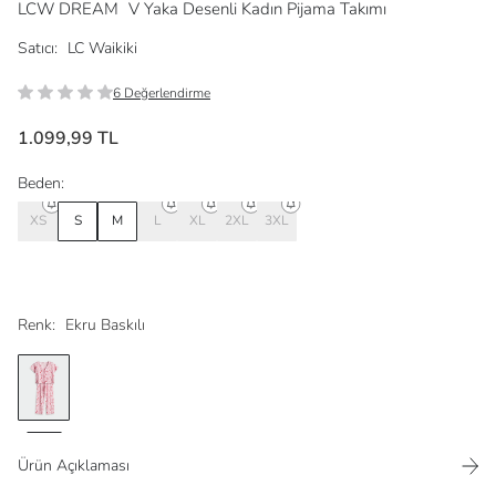
LCW DREAM
V Yaka Desenli Kadın Pijama Takımı
Satıcı:
LC Waikiki
6 Değerlendirme
1.099,99 TL
Beden:
XS
S
M
L
XL
2XL
3XL
Renk:
Ekru Baskılı
Ürün Açıklaması