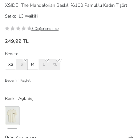
XSIDE
The Mandalorian Baskılı %100 Pamuklu Kadın Tişört
Satıcı:
LC Waikiki
3 Değerlendirme
249,99 TL
Beden:
XS
S
M
L
XL
Bedenini Keşfet
Renk:
Açık Bej
Ürün Açıklaması