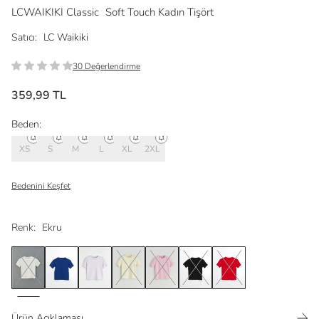
LCWAIKIKI Classic
Soft Touch Kadın Tişört
Satıcı:
LC Waikiki
30 Değerlendirme
359,99 TL
Beden:
XS
S
M
L
XL
2XL
Bedenini Keşfet
Renk:
Ekru
Ürün Açıklaması