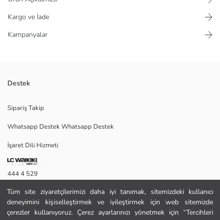
Kargo ve İade
Kampanyalar
Destek
Dalgıç kumaştan üretilmiş kadın tişört, bisiklet yakalı ve kısa kolludur.
Sipariş Takip
Dar kalıplı bir tasarıma sahiptir.
Whatsapp Destek Whatsapp Destek
İşaret Dili Hizmeti
S
444 4 529
Tüm site ziyaretçilerimizi daha iyi tanımak, sitemizdeki kullanıcı
İletişim Formu
Ana Kumaş:
deneyimini kişiselleştirmek ve iyileştirmek için web sitemizde
Menşei:
444 4 529
çerezler kullanıyoruz. Çerez ayarlarınızı yönetmek için “Tercihleri
Satıcı: