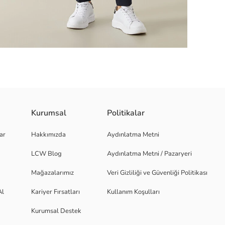
Kurumsal
Politikalar
ısa kollu olup, yaka ve kol ucu kontrast biyeye sahiptir.
ar
Hakkımızda
Aydınlatma Metni
LCW Blog
Aydınlatma Metni / Pazaryeri
Mağazalarımız
Veri Gizliliği ve Güvenliği Politikası
Al
Kariyer Fırsatları
Kullanım Koşulları
Kurumsal Destek