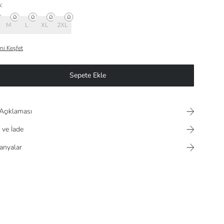
:
M
L
XL
2XL
ni Keşfet
Sepete Ekle
Açıklaması
 ve İade
nyalar