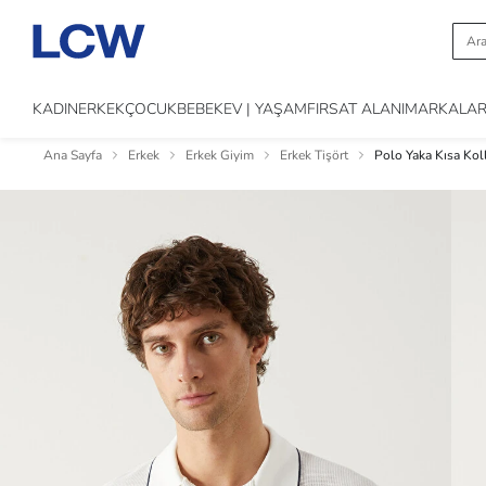
KADIN
ERKEK
ÇOCUK
BEBEK
EV | YAŞAM
FIRSAT ALANI
MARKALA
Ana Sayfa
Erkek
Erkek Giyim
Erkek Tişört
Polo Yaka Kısa Kol