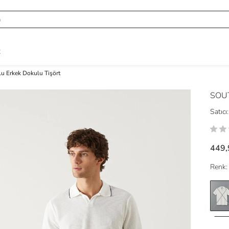
R
lu Erkek Dokulu Tişört
SOU
Satıcı:
449,
Renk: