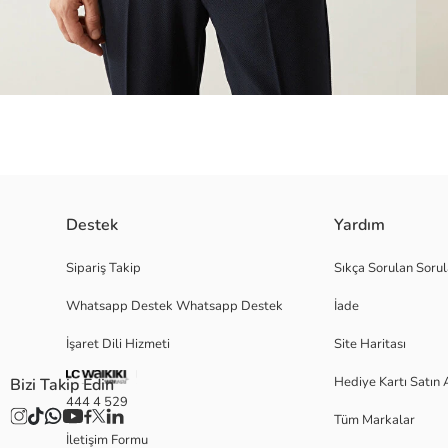
Destek
Yardım
Standart kalıp erkek tişört, waffle kumaştan üretilmiştir. Polo yakalı ve k
Sipariş Takip
Sıkça Sorulan Sorul
Whatsapp Destek Whatsapp Destek
İade
İşaret Dili Hizmeti
Site Haritası
M
Hediye Kartı Satın 
Bizi Takip Edin
444 4 529
Tüm Markalar
Ana Kumaş:
İletişim Formu
Menşei: