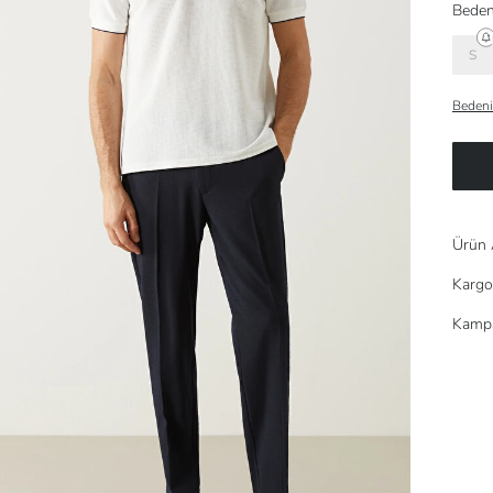
Beden
S
Bedeni
Ürün 
Kargo
Kampa