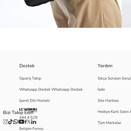
Destek
Yardım
Laptop bölmeli erkek sırt çantası, modern yaşamın ihtiyaçlarına cevap vere
Sipariş Takip
Sıkça Sorulan Sorul
geniş bir depolama alanı sunar.
Whatsapp Destek Whatsapp Destek
İade
İşaret Dili Hizmeti
Site Haritası
2.Kumaş:
Ana Kumaş:
Hediye Kartı Satın 
Bizi Takip Edin
Astar:
444 4 529
Kaplama:
Tüm Markalar
Menşei:
İletişim Formu
Satıcı: