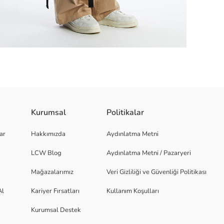
Kurumsal
Politikalar
n şık ve kullanışlı bir çözüm sunuyor. Hem günlük kullanım hem de iş seyaha
ar
Hakkımızda
Aydınlatma Metni
LCW Blog
Aydınlatma Metni / Pazaryeri
Mağazalarımız
Veri Gizliliği ve Güvenliği Politikası
Al
Kariyer Fırsatları
Kullanım Koşulları
Kurumsal Destek