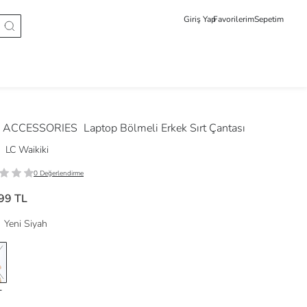
Giriş Yap
Favorilerim
Sepetim
 ACCESSORIES
Laptop Bölmeli Erkek Sırt Çantası
LC Waikiki
0 Değerlendirme
99 TL
Yeni Siyah