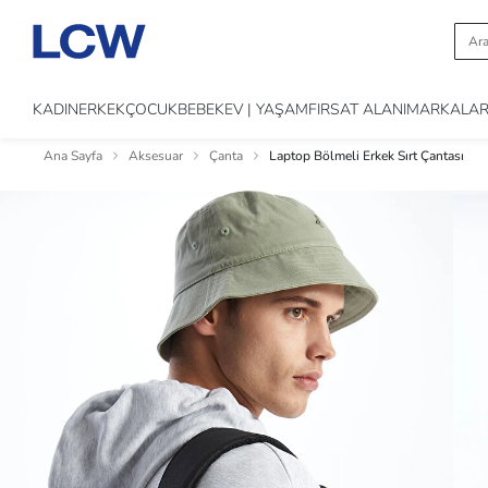
KADIN
ERKEK
ÇOCUK
BEBEK
EV | YAŞAM
FIRSAT ALANI
MARKALA
Ana Sayfa
Aksesuar
Çanta
Laptop Bölmeli Erkek Sırt Çantası