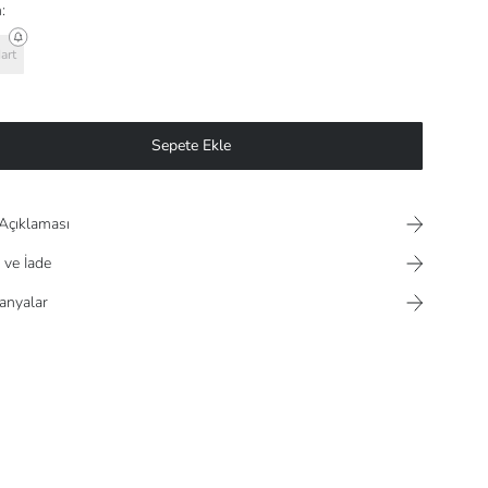
:
art
Sepete Ekle
Açıklaması
 ve İade
nyalar