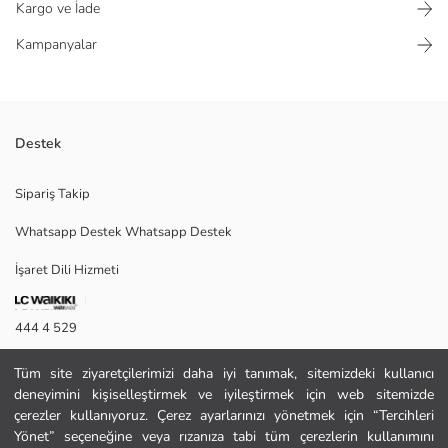
Kargo ve İade
Kampanyalar
Destek
Pamuk karışımlı esnek kumaştan üretilmiş erkek patik çorap, beşli paket
Sipariş Takip
şeklinde sunulmuştur.
Whatsapp Destek Whatsapp Destek
İşaret Dili Hizmeti
Ana Kumaş Gri Melanj:
Menşei:
444 4 529
Satıcı:
Marka:
İletişim Formu
Cinsiyet:
Tüm site ziyaretçilerimizi daha iyi tanımak, sitemizdeki kullanıcı
Paket İçeriği:
deneyimini kişiselleştirmek ve iyileştirmek için web sitemizde
444 4 529
Kalınlık:
çerezler kullanıyoruz. Çerez ayarlarınızı yönetmek için “Tercihleri
Yönet” seçeneğine veya rızanıza tabi tüm çerezlerin kullanımını