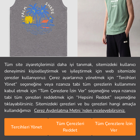
Tüm site ziyaretçilerimizi daha iyi tanımak, sitemizdeki kullanıcı
deneyimini kişiselleştirmek ve iyileştirmek için web sitemizde
LC WAIKIKI
LCW Kids
Ana Sayfa
çerezler kullanıyoruz. Çerez ayarlarınızı yönetmek için “Tercihleri
Bisiklet Yaka Baskılı Erkek Çocuk Atlet
Bisiklet Yaka NYC Baskılı Erkek Çocu
Yönet” seçeneğine veya rızanıza tabi tüm çerezlerin kullanımını
179,99 TL
299,99 TL
kabul etmek için “Tüm Çerezlere İzin Ver” seçeneğine veya rızanıza
Kategoriler
tabi tüm çerezleri reddetmek için “Hepsini Reddet” seçeneğine
tıklayabilirsiniz. Sitemizdeki çerezleri ve bu çerezleri hangi amaçla
Sepetim
1
/
205
kullandığımızı
Çerez Aydınlatma Metni ’nden inceleyebilirsiniz.
Tüm Çerezleri
Tüm Çerezlere İzin
Tercihleri Yönet
Reddet
Ver