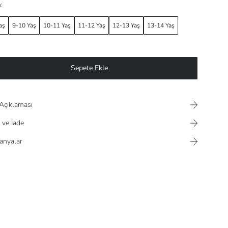
:
aş
9-10 Yaş
10-11 Yaş
11-12 Yaş
12-13 Yaş
13-14 Yaş
Sepete Ekle
Açıklaması
 ve İade
nyalar