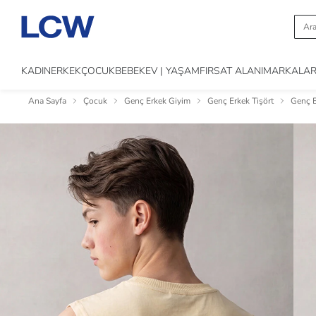
KADIN
ERKEK
ÇOCUK
BEBEK
EV | YAŞAM
FIRSAT ALANI
MARKALA
Ana Sayfa
Çocuk
Genç Erkek Giyim
Genç Erkek Tişört
Genç E