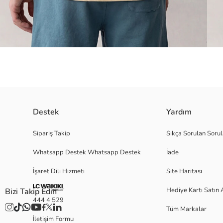
Destek
Yardım
Bisiklet yakalı ve kolsuz erkek çocuk atlet, %100 pamuklu penye kumaştan 
Sipariş Takip
Sıkça Sorulan Sorul
Whatsapp Destek Whatsapp Destek
İade
Ana Kumaş:
İşaret Dili Hizmeti
Site Haritası
Menşei:
Satıcı:
Hediye Kartı Satın 
Bizi Takip Edin
Marka:
444 4 529
Cinsiyet:
Tüm Markalar
Kalıp:
İletişim Formu
Kumaş: