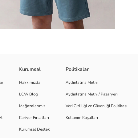
Kurumsal
Politikalar
üretilmiştir ve önü baskılı bir tasarıma sahiptir.
ar
Hakkımızda
Aydınlatma Metni
LCW Blog
Aydınlatma Metni / Pazaryeri
Mağazalarımız
Veri Gizliliği ve Güvenliği Politikası
Al
Kariyer Fırsatları
Kullanım Koşulları
Kurumsal Destek