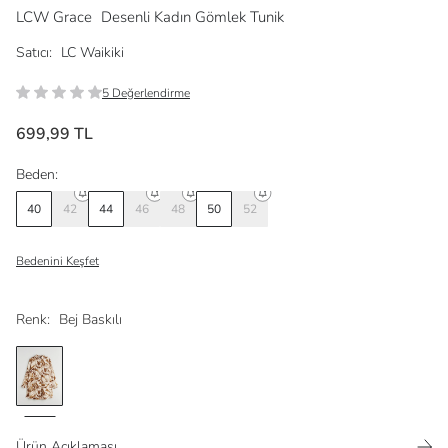
LCW Grace
Desenli Kadın Gömlek Tunik
Satıcı:
LC Waikiki
5 Değerlendirme
699,99 TL
Beden:
40
42
44
46
48
50
52
Bedenini Keşfet
Renk:
Bej Baskılı
Ürün Açıklaması