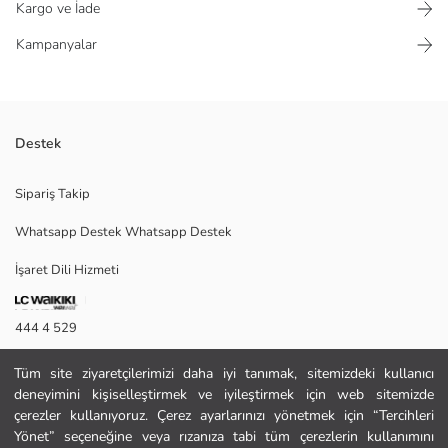
Kargo ve İade
Kampanyalar
Destek
Susam Sokağı lisanslı, yedi çiftten oluşan erkek çocuk patik çorap seti,
Sipariş Takip
düz renk zemin üzerine karakter detaylıdır.
Whatsapp Destek Whatsapp Destek
İşaret Dili Hizmeti
Ana Kumaş Canlı Sarı:
Ana Kumaş Canlı Turuncu:
444 4 529
Ana Kumaş Karışık Renk İpliği Boyalı:
İletişim Formu
Tüm site ziyaretçilerimizi daha iyi tanımak, sitemizdeki kullanıcı
Ana Kumaş Kırmızı:
deneyimini kişiselleştirmek ve iyileştirmek için web sitemizde
444 4 529
çerezler kullanıyoruz. Çerez ayarlarınızı yönetmek için “Tercihleri
Ana Kumaş Mat Gri Melanj:
Yönet” seçeneğine veya rızanıza tabi tüm çerezlerin kullanımını