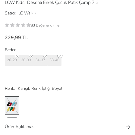
LCW Kids
Desenli Erkek Çocuk Patik Çorap 7'li
Satıcı:
LC Waikiki
83 Değerlendirme
229,99 TL
Beden:
26-29
30-33
34-37
38-40
Renk:
Karışık Renk İpliği Boyalı
Ürün Açıklaması