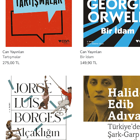
Can Yayınları
Can Yayınları
Tartışmalar
Bir İdam
275,00 TL
149,90 TL