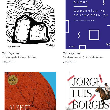
Can Yayınları
Can Yayınları
Kriton ya da Görev Üstüne
Modernizm ve Postmodernizm
149,90 TL
250,00 TL