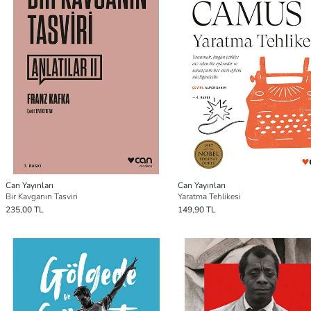
Can Yayınları
Can Yayınları
Bir Kavganın Tasviri
Yaratma Tehlikesi
235,00 TL
149,90 TL