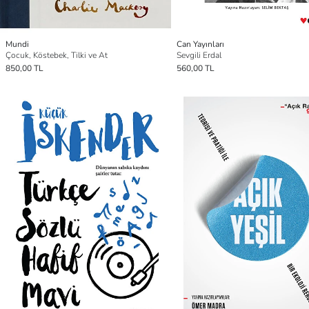
Mundi
Can Yayınları
Çocuk, Köstebek, Tilki ve At
Sevgili Erdal
850,00 TL
560,00 TL