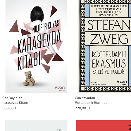
Can Yayınları
Can Yayınları
Karasevda Kitabı
Rotterdamlı Erasmus
560,00 TL
220,00 TL