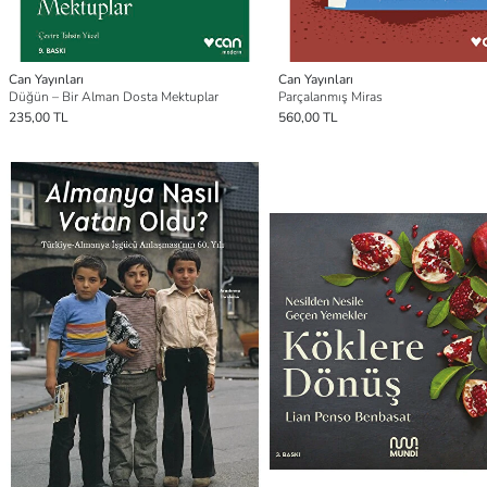
Can Yayınları
Can Yayınları
Düğün – Bir Alman Dosta Mektuplar
Parçalanmış Miras
235,00 TL
560,00 TL