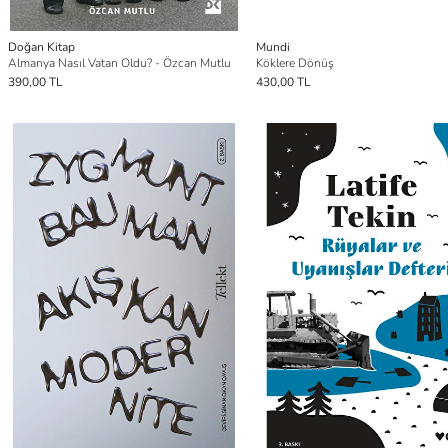
Doğan Kitap
Mundi
Almanya Nasıl Vatan Oldu? - Özcan Mutlu
Köklere Dönüş
390,00 TL
430,00 TL