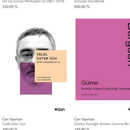
On Üç Günün Mektupları ve 1967-1978 Mektupları
Dünyayı Düzeltmek
310,00 TL
600,00 TL
Can Yayınları
Can Yayınları
Celâl Üster İçin
250,00 TL
149,90 TL