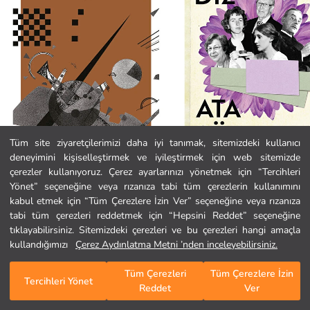
Tüm site ziyaretçilerimizi daha iyi tanımak, sitemizdeki kullanıcı
deneyimini kişiselleştirmek ve iyileştirmek için web sitemizde
Can Yayınları
Can Yayınları
Ana Sayfa
çerezler kullanıyoruz. Çerez ayarlarınızı yönetmek için “Tercihleri
Çeviri Atölyesi
Benim Yazarlarım
Yönet” seçeneğine veya rızanıza tabi tüm çerezlerin kullanımını
425,00 TL
450,00 TL
kabul etmek için “Tüm Çerezlere İzin Ver” seçeneğine veya rızanıza
Kategoriler
tabi tüm çerezleri reddetmek için “Hepsini Reddet” seçeneğine
tıklayabilirsiniz. Sitemizdeki çerezleri ve bu çerezleri hangi amaçla
Sepetim
1
/
205
kullandığımızı
Çerez Aydınlatma Metni ’nden inceleyebilirsiniz.
Tüm Çerezleri
Tüm Çerezlere İzin
Tercihleri Yönet
Reddet
Ver