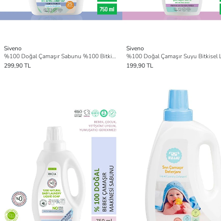
Siveno
Siveno
%100 Doğal Çamaşır Sabunu %100 Bitkisel Deterjan Kendinden Yumuşatıcılı Konsantre Vegan 750 ml
299,90 TL
199,90 TL