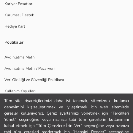
Kariyer Fırsatları
Kurumsal Destek
Hediye Kart
Politikalar
Aydınlatma Metni
Aydınlatma Metni / Pazaryeri
Veri Gizliliği ve Güvenliği Politikası
Kullanım Koşulları
Tüm site ziyaretçilerimizi daha iyi tanımak, sitemizdeki kullanıcı
Uygulamamızı İndirin
deneyimini kişiselleştirmek ve iyileştirmek için web sitemizde
Ana Sayfa
çerezler kullanıyoruz. Çerez ayarlarınızı yönetmek için “Tercihleri
Yönet” seçeneğine veya rızanıza tabi tüm çerezlerin kullanımını
kabul etmek için “Tüm Çerezlere İzin Ver” seçeneğine veya rızanıza
Kategoriler
tabi tüm çerezleri reddetmek için “Hepsini Reddet” seçeneğine