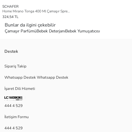
SCHAFER
Home Mirano Tonga 400 Ml Çamaşır Spreyi-1 Parça
324,54 TL
Bunlar da ilgini çekebilir
Çamaşır Parfümü
Bebek Deterjanı
Bebek Yumuşatıcısı
Destek
Sipariş Takip
Whatsapp Destek Whatsapp Destek
İşaret Dili Hizmeti
444 4 529
İletişim Formu
444 4 529