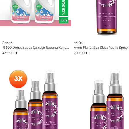
Siveno
AVON
%100 Doğal Bebek Çamaşır Sabunu Kendinden Yumuşatıcılı Bitkisel Deterjan Vegan 1000 ml X2 Adet
479,90 TL
209,90 TL