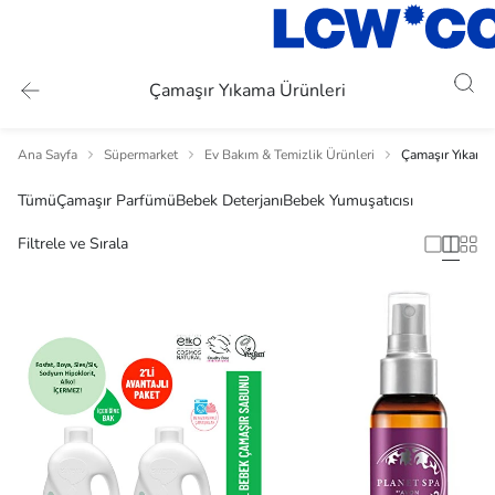
Çamaşır Yıkama Ürünleri
Ana Sayfa
Süpermarket
Ev Bakım & Temizlik Ürünleri
Çamaşır Yıkama 
Tümü
Çamaşır Parfümü
Bebek Deterjanı
Bebek Yumuşatıcısı
Filtrele ve Sırala