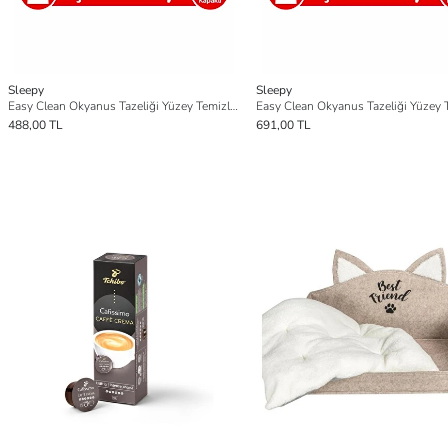
Sleepy
Sleepy
Easy Clean Okyanus Tazeliği Yüzey Temizlik Havlusu Çanta Boy 6x20 (120 Yaprak)
488,00 TL
691,00 TL