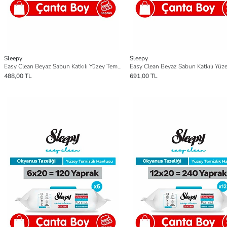
Sleepy
Sleepy
Easy Clean Beyaz Sabun Katkılı Yüzey Temizlik Havlusu Çanta Boy 6x20 (120 Yaprak)
488,00 TL
691,00 TL