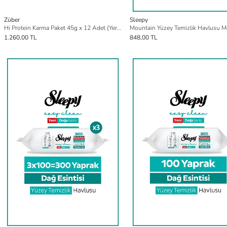
Züber
Sleepy
Hi Protein Karma Paket 45g x 12 Adet (Yer Fıstığı Ezmeli, Kakaolu, Vegan, Badem Ezmeli, Fındık Ezmel
1.260,00 TL
848,00 TL