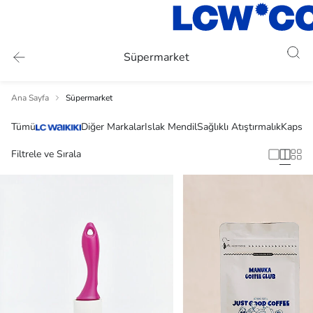
Süpermarket
Ana Sayfa
Süpermarket
Tümü
Diğer Markalar
Islak Mendil
Sağlıklı Atıştırmalık
Kapsül
Filtrele ve Sırala