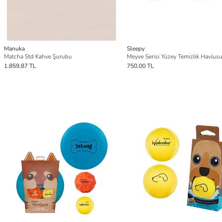
Manuka
Sleepy
Matcha Std Kahve Şurubu
1.859,87 TL
750,00 TL