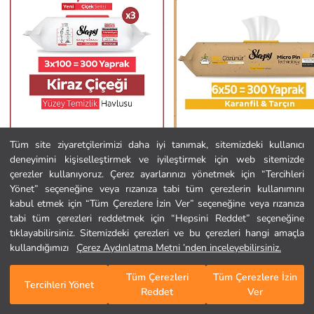
Tüm site ziyaretçilerimizi daha iyi tanımak, sitemizdeki kullanıcı
deneyimini kişiselleştirmek ve iyileştirmek için web sitemizde
Sleepy
Sleepy
Ana Sayfa
çerezler kullanıyoruz. Çerez ayarlarınızı yönetmek için “Tercihleri
Easy Clean Kiraz Çiçeği Yüzey Temizlik Havlusu Mendili 3x100 (300 Yaprak)
Yönet” seçeneğine veya rızanıza tabi tüm çerezlerin kullanımını
542,00 TL
1.223,00 TL
kabul etmek için “Tüm Çerezlere İzin Ver” seçeneğine veya rızanıza
Kategoriler
tabi tüm çerezleri reddetmek için “Hepsini Reddet” seçeneğine
tıklayabilirsiniz. Sitemizdeki çerezleri ve bu çerezleri hangi amaçla
Sepetim
1
/
284
kullandığımızı
Çerez Aydınlatma Metni ’nden inceleyebilirsiniz.
Tüm Çerezleri
Tüm Çerezlere İzin
Tercihleri Yönet
Reddet
Ver