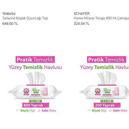
Waboba
SCHAFER
Tailwind Köpek Oyuncağı Top
649,00 TL
324,54 TL