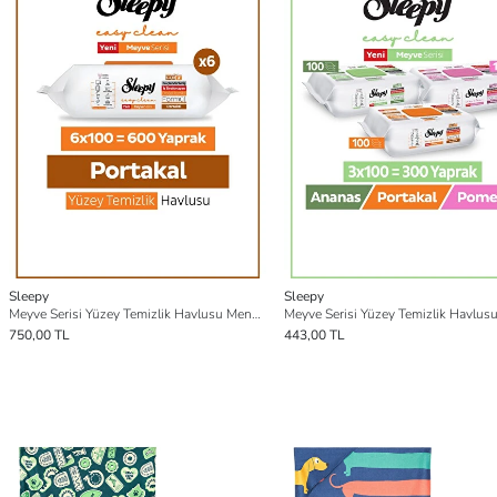
Sleepy
Sleepy
Meyve Serisi Yüzey Temizlik Havlusu Mendili Portakal 6x100 (600 Yaprak)
750,00 TL
443,00 TL