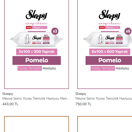
Sleepy
Sleepy
Meyve Serisi Yüzey Temizlik Havlusu Mendili Pomelo 3x100 (300 Yaprak)
443,00 TL
750,00 TL