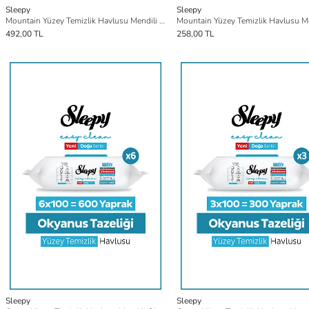
Sleepy
Sleepy
Mountain Yüzey Temizlik Havlusu Mendili Dağ Esintisi 3x100 (300 Yaprak)
492,00 TL
258,00 TL
Sleepy
Sleepy