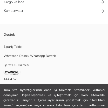
Kargo ve İade
Kampanyalar
Destek
Sünger Bob lisanslı tişört, pamuklu kumaştan üretilmiştir. Kısa kollu ve
Sipariş Takip
bisiklet yaka tasarımlıdır.
Whatsapp Destek Whatsapp Destek
İşaret Dili Hizmeti
Ana Kumaş:
Menşei:
Satıcı:
444 4 529
Marka:
Cinsiyet:
İletişim Formu
Kalıp:
Tüm site ziyaretçilerimizi daha iyi tanımak, sitemizdeki kullanıcı
Kumaş:
deneyimini kişiselleştirmek ve iyileştirmek için web sitemizde
444 4 529
Kalınlık:
çerezler kullanıyoruz. Çerez ayarlarınızı yönetmek için “Tercihleri
Uzunluk:
Yönet” seçeneğine veya rızanıza tabi tüm çerezlerin kullanımını