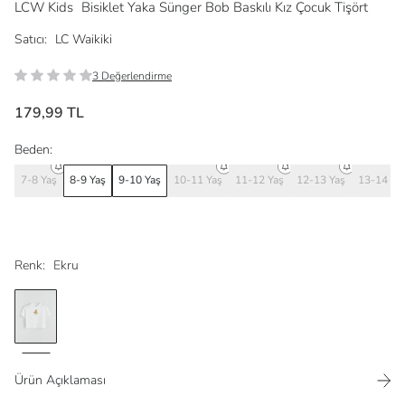
LCW Kids
Bisiklet Yaka Sünger Bob Baskılı Kız Çocuk Tişört
Satıcı:
LC Waikiki
3 Değerlendirme
179,99 TL
Beden:
7-8 Yaş
8-9 Yaş
9-10 Yaş
10-11 Yaş
11-12 Yaş
12-13 Yaş
13-14 Ya
Renk:
Ekru
Ürün Açıklaması