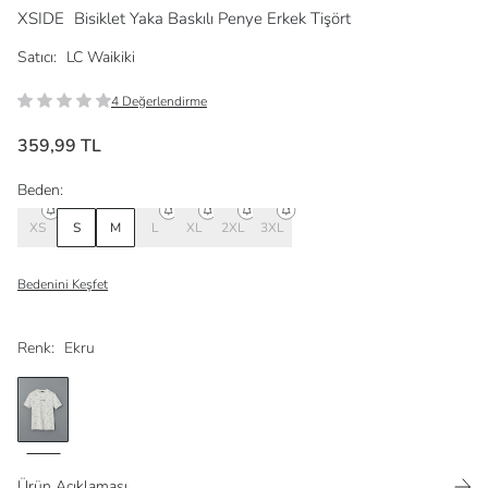
XSIDE
Bisiklet Yaka Baskılı Penye Erkek Tişört
Satıcı:
LC Waikiki
4 Değerlendirme
359,99 TL
Beden:
XS
S
M
L
XL
2XL
3XL
Bedenini Keşfet
Renk:
Ekru
Ürün Açıklaması