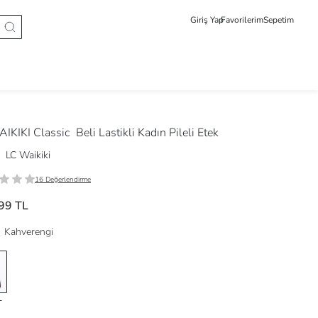
Giriş Yap
Favorilerim
Sepetim
IKIKI Classic
Beli Lastikli Kadın Pileli Etek
LC Waikiki
16 Değerlendirme
99 TL
Kahverengi