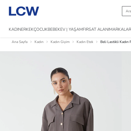
KADIN
ERKEK
ÇOCUK
BEBEK
EV | YAŞAM
FIRSAT ALANI
MARKALA
Ana Sayfa
Kadın
Kadın Giyim
Kadın Etek
Beli Lastikli Kadın P