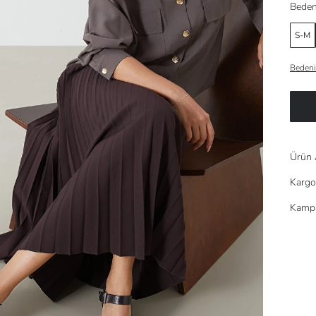
Beden
S-M
Bedeni
Ürün 
Kargo
Kampa