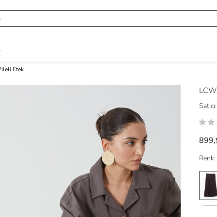
R
ileli Etek
LCWA
Satıcı:
899,
Renk: