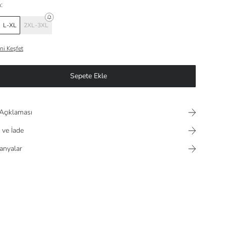
:
L-XL
2XL-3XL
ni Keşfet
Sepete Ekle
Açıklaması
 ve İade
nyalar