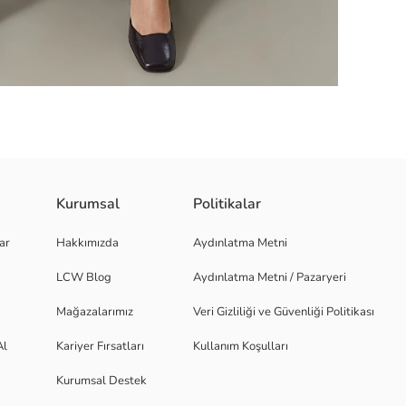
Kurumsal
Politikalar
bir görünüme sahiptir. Özgürce hareket etmenizi sağlayan etek, günlük kombi
ar
Hakkımızda
Aydınlatma Metni
LCW Blog
Aydınlatma Metni / Pazaryeri
Mağazalarımız
Veri Gizliliği ve Güvenliği Politikası
Al
Kariyer Fırsatları
Kullanım Koşulları
Kurumsal Destek