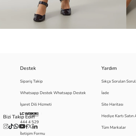
Destek
Yardım
Beli lastikli tasarımıyla rahat bir giyim deneyimi sunan pileli etek, şık 
Sipariş Takip
Sıkça Sorulan Sorul
seçenektir.
Whatsapp Destek Whatsapp Destek
İade
İşaret Dili Hizmeti
Site Haritası
S-M
Hediye Kartı Satın 
Bizi Takip Edin
444 4 529
Tüm Markalar
İletişim Formu
Ana Kumaş: