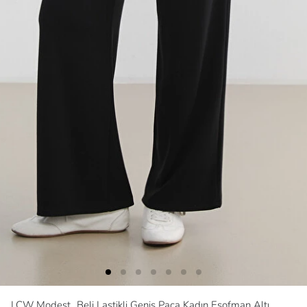
LCW Modest
Beli Lastikli Geniş Paça Kadın Eşofman Altı