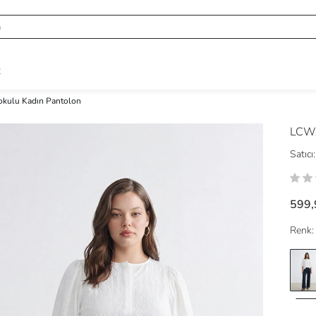
R
Dokulu Kadın Pantolon
LCWA
Satıcı:
599,
Renk: