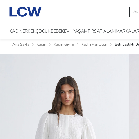
KADIN
ERKEK
ÇOCUK
BEBEK
EV | YAŞAM
FIRSAT ALANI
MARKALA
Ana Sayfa
Kadın
Kadın Giyim
Kadın Pantolon
Beli Lastikli 