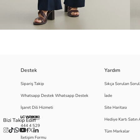
Destek
Yardım
Fitilli dokulu kumaştan üretilen kadın pantolon, beli lastiklidir ve geniş 
Sipariş Takip
Sıkça Sorulan Sorul
Whatsapp Destek Whatsapp Destek
İade
İşaret Dili Hizmeti
Site Haritası
M
Hediye Kartı Satın 
Bizi Takip Edin
444 4 529
Tüm Markalar
Ana Kumaş:
İletişim Formu
Menşei: