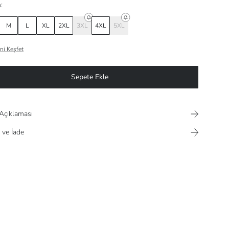
:
M
L
XL
2XL
3XL
4XL
5XL
ni Keşfet
Sepete Ekle
Açıklaması
 ve İade