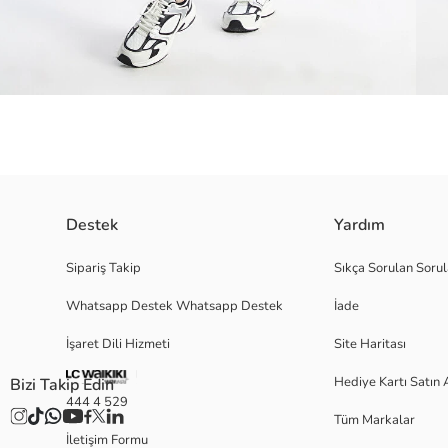
Destek
Yardım
Beli lastikli kadın tayt, ekstra dar kalıbı ile vücudu mükemmel bir şeki
Sipariş Takip
Sıkça Sorulan Sorul
dinamik ve enerjik bir görünüm kazandırır.
Whatsapp Destek Whatsapp Destek
İade
İşaret Dili Hizmeti
Site Haritası
S
Hediye Kartı Satın 
Bizi Takip Edin
444 4 529
Tüm Markalar
İletişim Formu
Ana Kumaş: