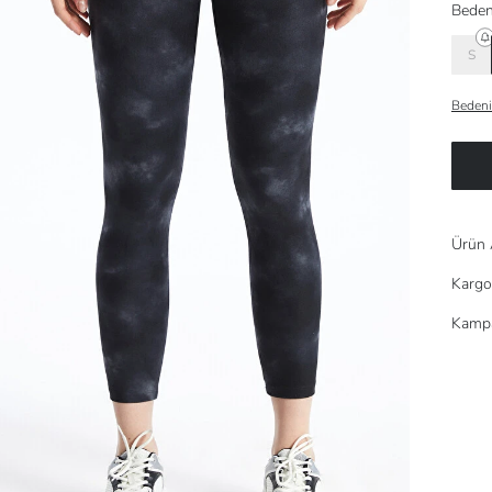
Beden
S
Bedeni
Ürün 
Kargo
Kampa