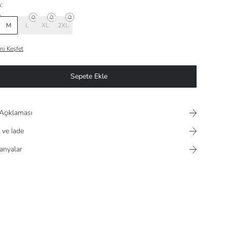
:
M
L
XL
2XL
ni Keşfet
Sepete Ekle
Açıklaması
 ve İade
nyalar