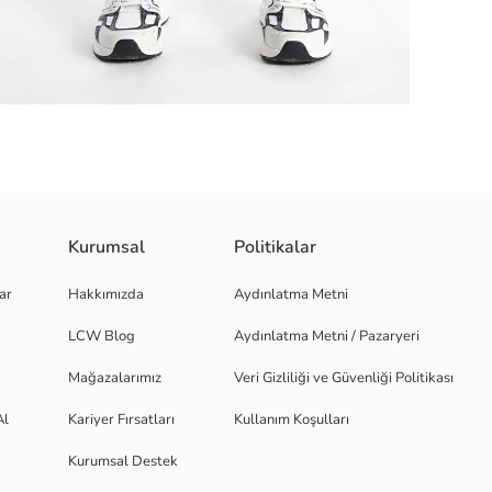
Kurumsal
Politikalar
lde sarar ve spor yaparken maksimum destek sağlar. Bu tasarım, hareket öz
ar
Hakkımızda
Aydınlatma Metni
LCW Blog
Aydınlatma Metni / Pazaryeri
Mağazalarımız
Veri Gizliliği ve Güvenliği Politikası
Al
Kariyer Fırsatları
Kullanım Koşulları
Kurumsal Destek