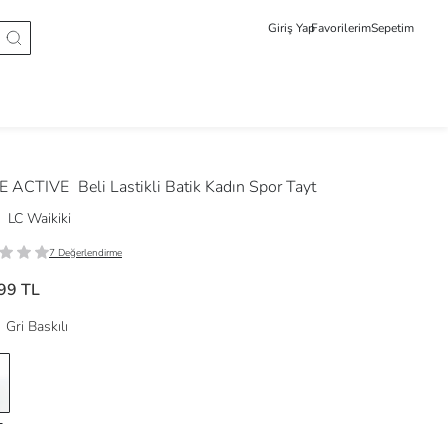
Giriş Yap
Favorilerim
Sepetim
E ACTIVE
Beli Lastikli Batik Kadın Spor Tayt
LC Waikiki
7 Değerlendirme
99 TL
Gri Baskılı