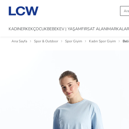
KADIN
ERKEK
ÇOCUK
BEBEK
EV | YAŞAM
FIRSAT ALANI
MARKALA
Ana Sayfa
Spor & Outdoor
Spor Giyim
Kadın Spor Giyim
Beli