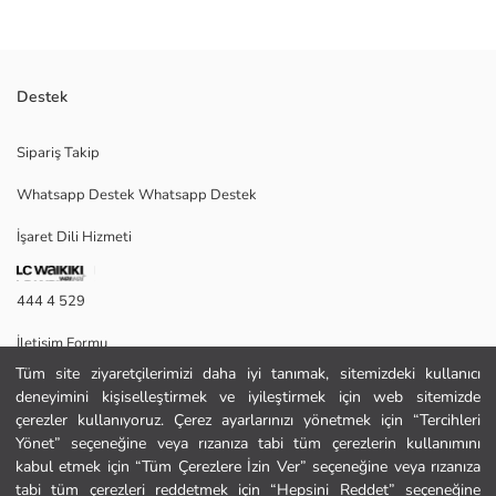
Destek
Kuromi lisanslı kız çocuk omuz çantası, ayarlanabilir ve çıkarılabilir omuz
Sipariş Takip
askısı ile çift taşıma sapına sahiptir. Önü baskılı ve ceplidir.
Whatsapp Destek Whatsapp Destek
İşaret Dili Hizmeti
Ana Kumaş:
Astar:
Kaplama:
444 4 529
Zemin Kumaşı:
Menşei:
İletişim Formu
Satıcı:
Marka:
Tüm site ziyaretçilerimizi daha iyi tanımak, sitemizdeki kullanıcı
444 4 529
Cinsiyet:
deneyimini kişiselleştirmek ve iyileştirmek için web sitemizde
Ürün Ebat:
çerezler kullanıyoruz. Çerez ayarlarınızı yönetmek için “Tercihleri
Kalınlık:
Yönet” seçeneğine veya rızanıza tabi tüm çerezlerin kullanımını
Yardım
kabul etmek için “Tüm Çerezlere İzin Ver” seçeneğine veya rızanıza
tabi tüm çerezleri reddetmek için “Hepsini Reddet” seçeneğine