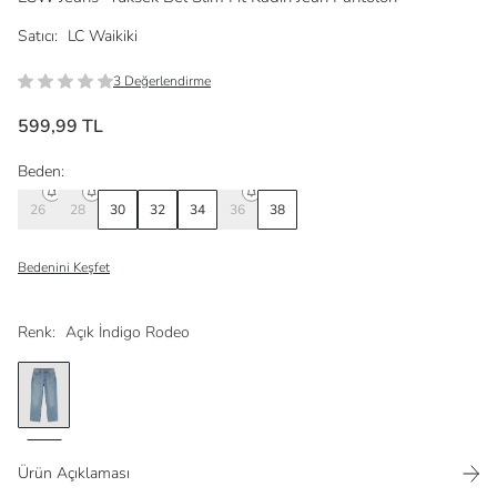
Satıcı:
LC Waikiki
3 Değerlendirme
599,99 TL
Beden:
26
28
30
32
34
36
38
Bedenini Keşfet
Renk:
Açık İndigo Rodeo
Ürün Açıklaması