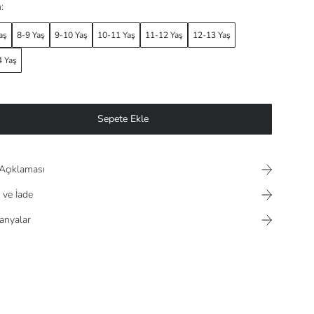
:
aş
8-9 Yaş
9-10 Yaş
10-11 Yaş
11-12 Yaş
12-13 Yaş
 Yaş
Sepete Ekle
Açıklaması
 ve İade
nyalar