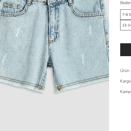
Beden
7-8 Y
13-14
Ürün 
Kargo
Kampa