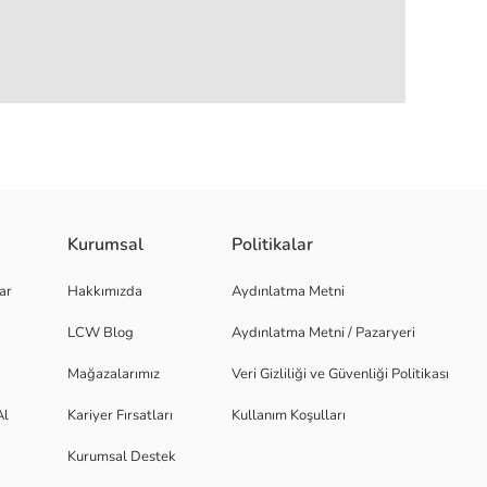
Kurumsal
Politikalar
tasarıma sahiptir, beli lastiklidir ve fermuar ile düğme kapamalıdır.
ar
Hakkımızda
Aydınlatma Metni
LCW Blog
Aydınlatma Metni / Pazaryeri
Mağazalarımız
Veri Gizliliği ve Güvenliği Politikası
Al
Kariyer Fırsatları
Kullanım Koşulları
Kurumsal Destek