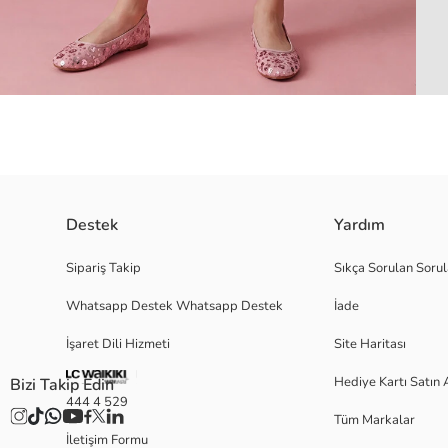
Destek
Yardım
Kız çocuk jean şort, %100 pamuklu denim kumaştan üretilmiştir. Beş cepli 
Sipariş Takip
Sıkça Sorulan Sorul
Whatsapp Destek Whatsapp Destek
İade
Ana Kumaş:
İşaret Dili Hizmeti
Site Haritası
Menşei:
Satıcı:
Hediye Kartı Satın 
Bizi Takip Edin
Marka:
444 4 529
Cinsiyet:
Tüm Markalar
Kalıp:
İletişim Formu
Kumaş: