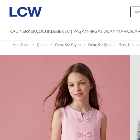
KADIN
ERKEK
ÇOCUK
BEBEK
EV | YAŞAM
FIRSAT ALANI
MARKALA
Ana Sayfa
Çocuk
Genç Kız Giyim
Genç Kız Şort
Genç Kız Jea