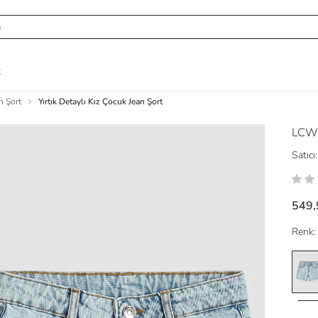
R
n Şort
Yırtık Detaylı Kız Çocuk Jean Şort
LCW
Satıcı:
549,
Renk: