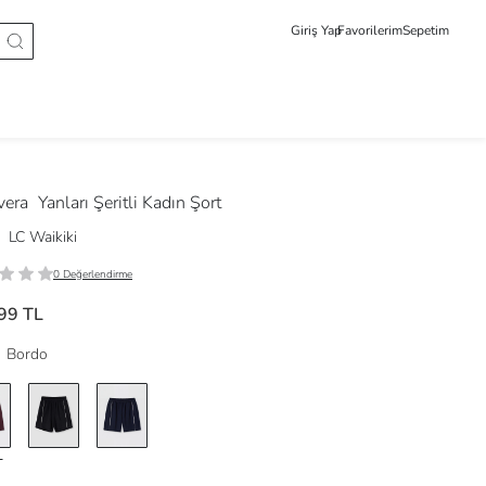
Giriş Yap
Favorilerim
Sepetim
vera
Yanları Şeritli Kadın Şort
LC Waikiki
0 Değerlendirme
99 TL
Bordo