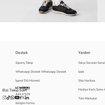
Destek
Yardım
Kadın şort, elastik belli ve yan cepli tasarıma sahiptir. Yan dikişleri boyu
Sipariş Takip
Sıkça Sorulan Sorul
Whatsapp Destek Whatsapp Destek
İade
İşaret Dili Hizmeti
Site Haritası
S
Hediye Kartı Satın 
Bizi Takip Edin
444 4 529
Tüm Markalar
Ana Kumaş:
İletişim Formu
Menşei: