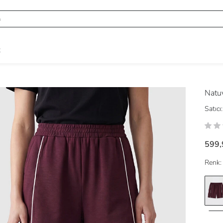
R
Natu
Satıcı:
599,
Renk: