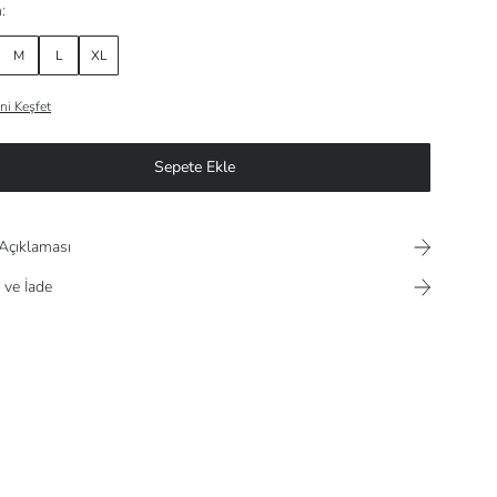
:
M
L
XL
ni Keşfet
Sepete Ekle
Açıklaması
 ve İade