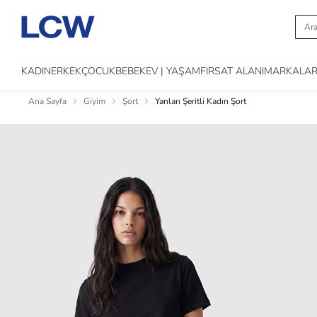
KADIN
ERKEK
ÇOCUK
BEBEK
EV | YAŞAM
FIRSAT ALANI
MARKALA
Ana Sayfa
Giyim
Şort
Yanları Şeritli Kadın Şort