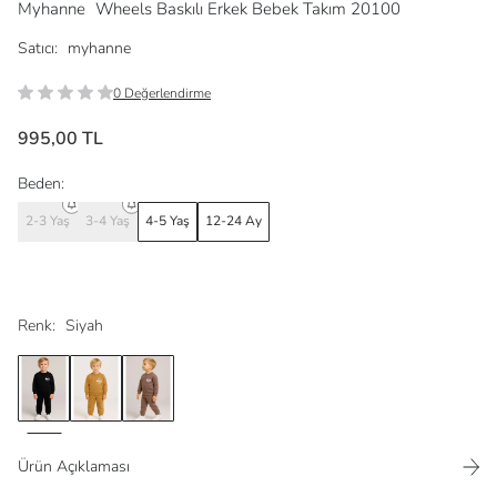
Myhanne
Wheels Baskılı Erkek Bebek Takım 20100
Satıcı:
myhanne
0 Değerlendirme
995,00 TL
Beden:
2-3 Yaş
3-4 Yaş
4-5 Yaş
12-24 Ay
Renk:
Siyah
Ürün Açıklaması