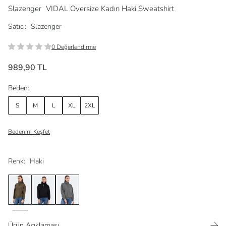
Slazenger
VIDAL Oversize Kadın Haki Sweatshirt
Satıcı:
Slazenger
0 Değerlendirme
989,90 TL
Beden:
S
M
L
XL
2XL
Bedenini Keşfet
Renk:
Haki
Ürün Açıklaması