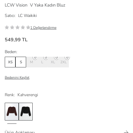
LCW Vision
V Yaka Kadın Bluz
Satıcı:
LC Waikiki
1 Değerlendirme
549,99 TL
Beden:
XS
S
M
L
XL
2XL
Bedenini Keşfet
Renk:
Kahverengi
Ürün Açıklaması