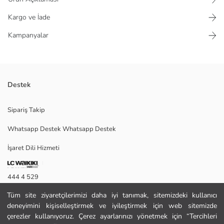
Kargo ve İade
Kampanyalar
Destek
V yaka, uzun kollu kadın bluz, raşel kumaştan üretilmiştir. Önden
Sipariş Takip
düğme kapamalıdır, omuzları ve kol uçları büzgülüdür.
Whatsapp Destek Whatsapp Destek
İşaret Dili Hizmeti
S
444 4 529
Tüm site ziyaretçilerimizi daha iyi tanımak, sitemizdeki kullanıcı
İletişim Formu
Ana Kumaş:
deneyimini kişiselleştirmek ve iyileştirmek için web sitemizde
Menşei:
444 4 529
çerezler kullanıyoruz. Çerez ayarlarınızı yönetmek için “Tercihleri
Satıcı: