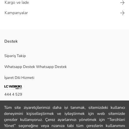
Kargo ve İade
Kampanyalar
Destek
Ajurlu desene sahip triko kumaştan üretilmiş kız çocuk hırka, V yakalı ve
Sipariş Takip
uzun kolludur. Önden tek düğme kapamalıdır.
Whatsapp Destek Whatsapp Destek
İşaret Dili Hizmeti
Ana Kumaş:
Menşei:
Satıcı:
444 4 529
Marka:
Cinsiyet:
İletişim Formu
Kalıp:
Tüm site ziyaretçilerimizi daha iyi tanımak, sitemizdeki kullanıcı
Kumaş:
deneyimini kişiselleştirmek ve iyileştirmek için web sitemizde
444 4 529
Kalınlık:
çerezler kullanıyoruz. Çerez ayarlarınızı yönetmek için “Tercihleri
Uzunluk:
Yönet” seçeneğine veya rızanıza tabi tüm çerezlerin kullanımını