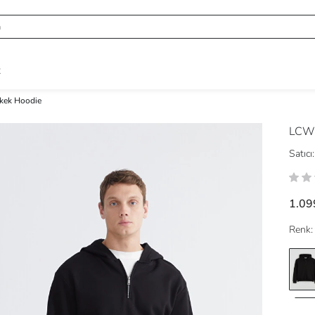
R
kek Hoodie
LCW 
Satıcı:
1.09
Renk: