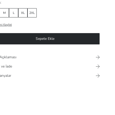
:
M
L
XL
2XL
ni Keşfet
Sepete Ekle
Açıklaması
 ve İade
nyalar