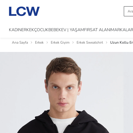
KADIN
ERKEK
ÇOCUK
BEBEK
EV | YAŞAM
FIRSAT ALANI
MARKALA
Ana Sayfa
Erkek
Erkek Giyim
Erkek Sweatshirt
Uzun Kollu Er