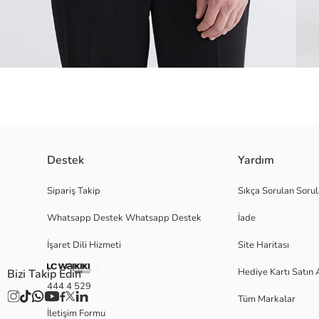
Destek
Yardım
Kapüşonlu, uzun kollu ve yakası fermuar kapamalı erkek hoodie, 3 iplik 
Sipariş Takip
Sıkça Sorulan Sorul
Whatsapp Destek Whatsapp Destek
İade
İşaret Dili Hizmeti
Site Haritası
M
Hediye Kartı Satın 
Bizi Takip Edin
444 4 529
Tüm Markalar
Ana Kumaş:
İletişim Formu
Kapşon Astarı: