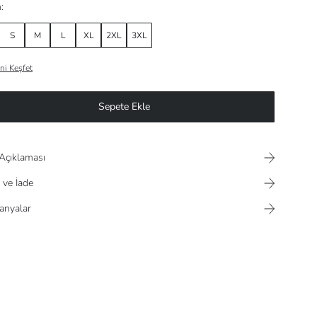
:
S
M
L
XL
2XL
3XL
ni Keşfet
Sepete Ekle
Açıklaması
 ve İade
nyalar