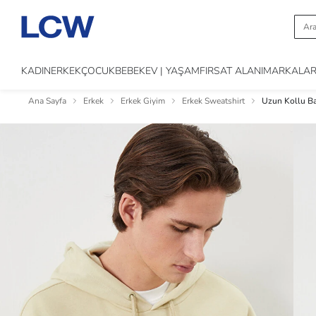
KADIN
ERKEK
ÇOCUK
BEBEK
EV | YAŞAM
FIRSAT ALANI
MARKALA
Ana Sayfa
Erkek
Erkek Giyim
Erkek Sweatshirt
Uzun Kollu Ba