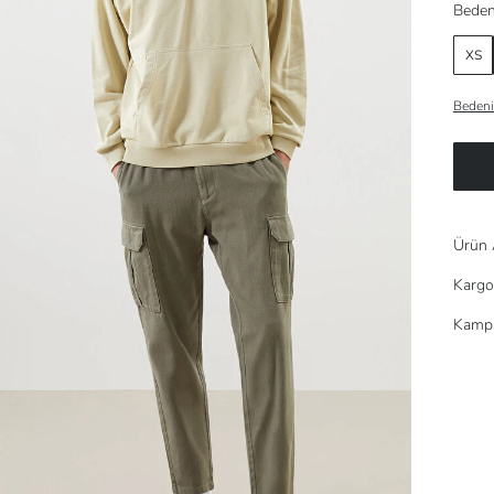
Beden
XS
Bedeni
Ürün 
Kargo
Kampa