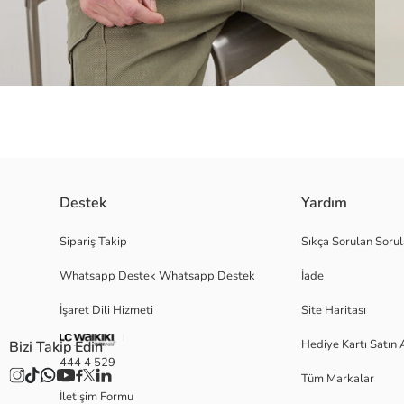
Destek
Yardım
%100 pamuklu kalın 3 iplik kumaştan üretilen erkek sweatshirt, bağcıklı 
Sipariş Takip
Sıkça Sorulan Sorul
Whatsapp Destek Whatsapp Destek
İade
İşaret Dili Hizmeti
Site Haritası
L
Hediye Kartı Satın 
Bizi Takip Edin
444 4 529
Tüm Markalar
Ana Kumaş:
İletişim Formu
Kapşon Astarı: