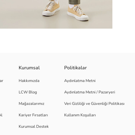
Kurumsal
Politikalar
kapüşona, kanguru cebe ve uzun kollara sahiptir. Baskı detaylıdır.
ar
Hakkımızda
Aydınlatma Metni
LCW Blog
Aydınlatma Metni / Pazaryeri
Mağazalarımız
Veri Gizliliği ve Güvenliği Politikası
Al
Kariyer Fırsatları
Kullanım Koşulları
Kurumsal Destek