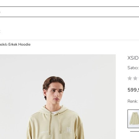
R
skılı Erkek Hoodie
XSI
Satıcı:
599,
Renk: