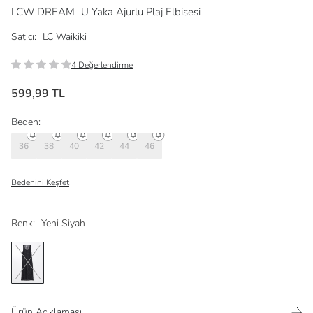
LCW DREAM
U Yaka Ajurlu Plaj Elbisesi
Satıcı:
LC Waikiki
4 Değerlendirme
599,99 TL
Beden:
36
38
40
42
44
46
Bedenini Keşfet
Renk:
Yeni Siyah
Ürün Açıklaması