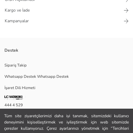
Kargo ve İade
Kampanyalar
Destek
Bisiklet yaka, kolsuz kadın plaj elbisesi, ajurlu örgü kumaştan üretilmiştir
Sipariş Takip
ve yandan yırtmaç detaylıdır.
Whatsapp Destek Whatsapp Destek
İşaret Dili Hizmeti
38
444 4 529
Tüm site ziyaretçilerimizi daha iyi tanımak, sitemizdeki kullanıcı
İletişim Formu
Ana Kumaş:
deneyimini kişiselleştirmek ve iyileştirmek için web sitemizde
Menşei:
444 4 529
çerezler kullanıyoruz. Çerez ayarlarınızı yönetmek için “Tercihleri
Satıcı: