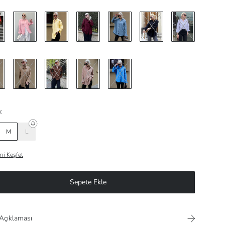
:
M
L
ni Keşfet
Sepete Ekle
Açıklaması