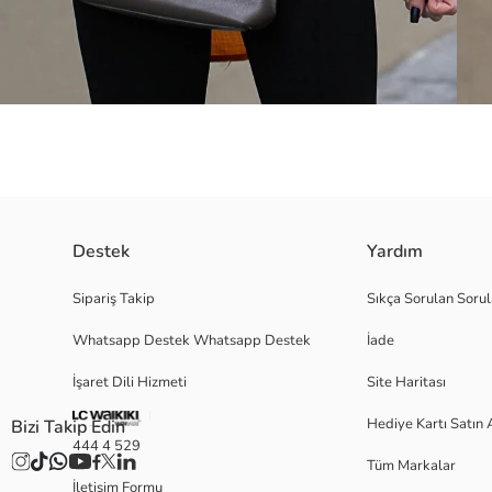
Destek
Yardım
Ürün İçeriği - %100 Pamuk Model Ölçüleri - 1,65 cm / 50 kg Numun
Sipariş Takip
Sıkça Sorulan Sorul
Whatsapp Destek Whatsapp Destek
İade
Satıcı:
İşaret Dili Hizmeti
Site Haritası
Marka:
Cinsiyet:
Hediye Kartı Satın 
Bizi Takip Edin
Kalıp:
444 4 529
Kumaş:
Tüm Markalar
İletişim Formu