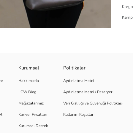
Kargo
Kampa
Kurumsal
Politikalar
e Bedeni - S Ürün Kodu - MG1660 30' DERECEDE YIKAYINIZ MADE IN TU
ar
Hakkımızda
Aydınlatma Metni
LCW Blog
Aydınlatma Metni / Pazaryeri
Mağazalarımız
Veri Gizliliği ve Güvenliği Politikası
Al
Kariyer Fırsatları
Kullanım Koşulları
Kurumsal Destek