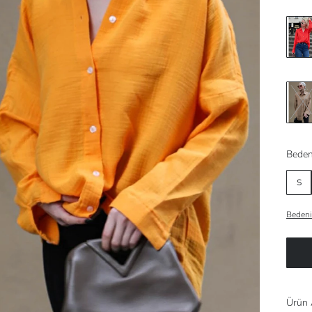
Beden
S
Bedeni
Ürün 