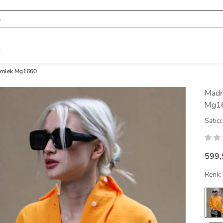
R
Gömlek Mg1660
Mad
Mg1
Satıcı:
599,
Renk: