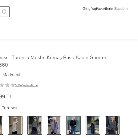
Giriş Yap
Favorilerim
Sepetim
mext
Turuncu Muslin Kumaş Basic Kadın Gömlek
660
Madmext
5 Değerlendirme
99 TL
Turuncu