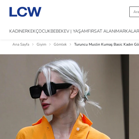
KADIN
ERKEK
ÇOCUK
BEBEK
EV | YAŞAM
FIRSAT ALANI
MARKALA
Ana Sayfa
Giyim
Gömlek
Turuncu Muslin Kumaş Basic Kadın 