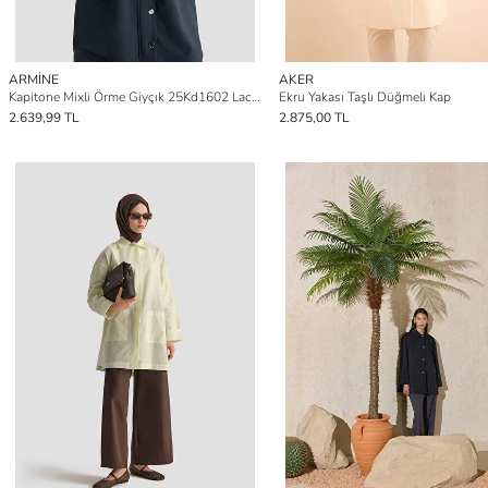
ARMİNE
AKER
Kapitone Mixli Örme Giyçık 25Kd1602 Lacivert
Ekru Yakası Taşlı Düğmeli Kap
2.639,99 TL
2.875,00 TL