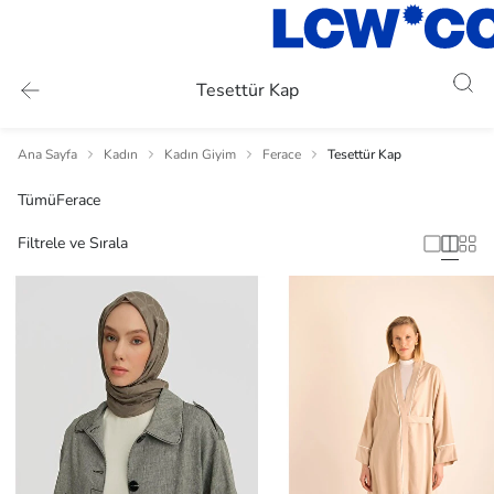
Tesettür Kap
Ana Sayfa
Kadın
Kadın Giyim
Ferace
Tesettür Kap
Tümü
Ferace
Filtrele ve Sırala