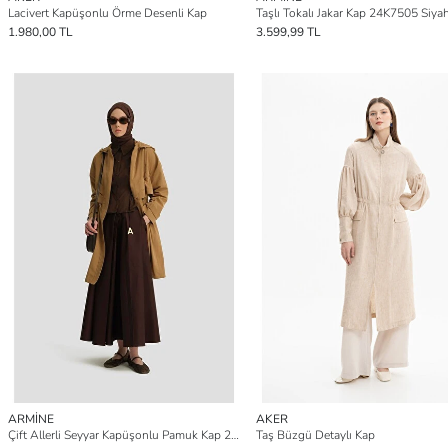
Lacivert Kapüşonlu Örme Desenli Kap
Taşlı Tokalı Jakar Kap 24K7505 Siya
1.980,00 TL
3.599,99 TL
ARMİNE
AKER
Çift Allerli Seyyar Kapüşonlu Pamuk Kap 24K7511 Camel
Taş Büzgü Detaylı Kap