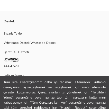
Destek
Gömlek yakalı ve uzun kollu kız çocuk gömlek, %100 pamuklu poplin
Sipariş Takip
kumaştan üretilmiştir. Brode işlemeli ve önden düğme kapamalıdır.
Whatsapp Destek Whatsapp Destek
İşaret Dili Hizmeti
Ana Kumaş:
Menşei:
Satıcı:
444 4 529
Marka:
Cinsiyet:
İletişim Formu
Kalıp:
Kumaş:
Tüm site ziyaretçilerimizi daha iyi tanımak, sitemizdeki kullanıcı
444 4 529
Kalınlık:
deneyimini kişiselleştirmek ve iyileştirmek için web sitemizde
çerezler kullanıyoruz. Çerez ayarlarınızı yönetmek için “Tercihleri
Yönet” seçeneğine veya rızanıza tabi tüm çerezlerin kullanımını
Yardım
kabul etmek için “Tüm Çerezlere İzin Ver” seçeneğine veya rızanıza
tabi tüm çerezleri reddetmek için “Hepsini Reddet” seçeneğine