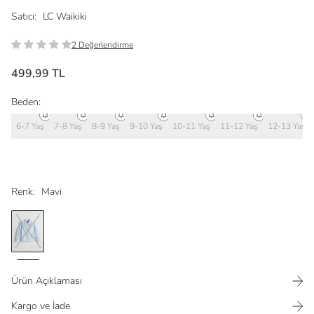
Satıcı:
LC Waikiki
2 Değerlendirme
499,99 TL
Beden:
6-7 Yaş
7-8 Yaş
8-9 Yaş
9-10 Yaş
10-11 Yaş
11-12 Yaş
12-13 Yaş
Renk:
Mavi
Ürün Açıklaması
Kargo ve İade