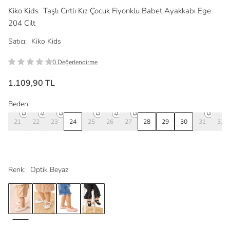
Kiko Kids
Taşlı Cırtlı Kız Çocuk Fiyonklu Babet Ayakkabı Ege
204 Cilt
Satıcı:
Kiko Kids
0 Değerlendirme
1.109,90 TL
Beden:
21
22
23
24
25
26
27
28
29
30
31
32
Renk:
Optik Beyaz