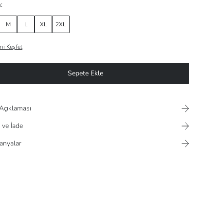
:
M
L
XL
2XL
ni Keşfet
Sepete Ekle
Açıklaması
 ve İade
nyalar