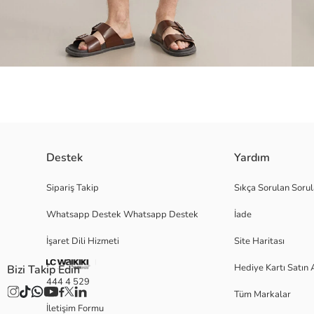
Destek
Yardım
Sünger Bob lisanslı, baskı detaylı erkek yüzme şortu, beli lastikli ve aya
Sipariş Takip
Sıkça Sorulan Sorul
Whatsapp Destek Whatsapp Destek
İade
İşaret Dili Hizmeti
Site Haritası
L
Hediye Kartı Satın 
Bizi Takip Edin
444 4 529
Tüm Markalar
Ana Kumaş:
İletişim Formu
Astar: