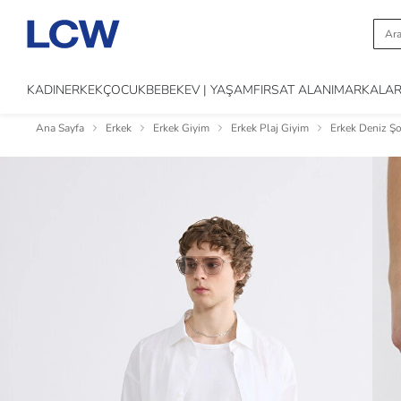
KADIN
ERKEK
ÇOCUK
BEBEK
EV | YAŞAM
FIRSAT ALANI
MARKALA
Ana Sayfa
Erkek
Erkek Giyim
Erkek Plaj Giyim
Erkek Deniz Şo