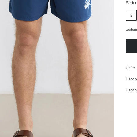
Beden
S
Bedeni
Ürün 
Kargo
Kampa