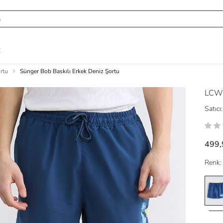
R
rtu
Sünger Bob Baskılı Erkek Deniz Şortu
LCW
Satıcı:
499,
Renk: