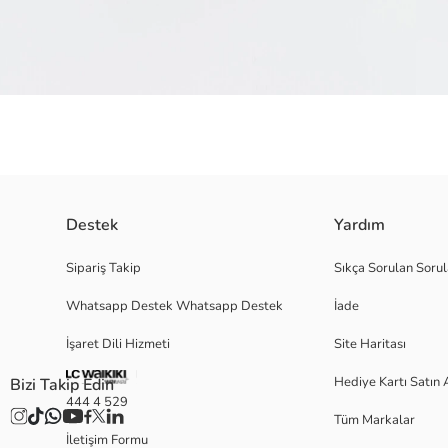
Destek
Yardım
Platform tabanlı ve bilek boy kadın bot, içi suni kürklü astara ve dış yüze
Sipariş Takip
Sıkça Sorulan Sorul
Whatsapp Destek Whatsapp Destek
İade
Menşei:
İşaret Dili Hizmeti
Site Haritası
Satıcı:
Marka:
Hediye Kartı Satın 
Bizi Takip Edin
Cinsiyet:
444 4 529
Burun Şekli:
Tüm Markalar
Desen:
İletişim Formu
Kumaş: