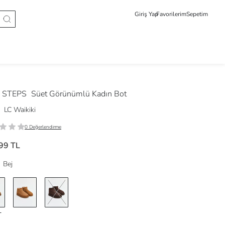
Giriş Yap
Favorilerim
Sepetim
 STEPS
Süet Görünümlü Kadın Bot
LC Waikiki
0 Değerlendirme
99 TL
Bej