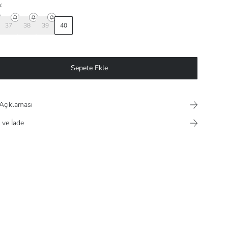
:
37
38
39
40
Sepete Ekle
Açıklaması
 ve İade