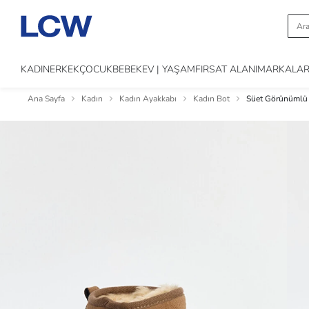
KADIN
ERKEK
ÇOCUK
BEBEK
EV | YAŞAM
FIRSAT ALANI
MARKALA
Ana Sayfa
Kadın
Kadın Ayakkabı
Kadın Bot
Süet Görünümlü 