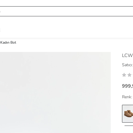
R
Kadın Bot
LCW
Satıcı:
999,
Renk: