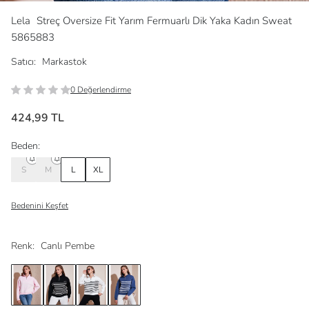
Lela
Streç Oversize Fit Yarım Fermuarlı Dik Yaka Kadın Sweat
5865883
Satıcı:
Markastok
0 Değerlendirme
424,99 TL
Beden:
S
M
L
XL
Bedenini Keşfet
Renk:
Canlı Pembe